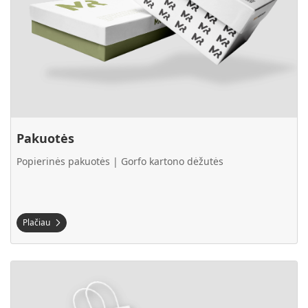
Pakuotės
Popierinės pakuotės | Gorfo kartono dėžutės
Plačiau
Plačiau Popieriniai maišeliai