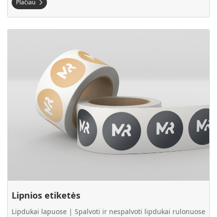
Plačiau
Plačiau Lipnios etiketės
Lipnios etiketės
Lipdukai lapuose | Spalvoti ir nespalvoti lipdukai rulonuose