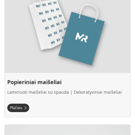
Popieriniai maišeliai
Laminuoti maišeliai su spauda | Dekoratyviniai maišeliai
Plačiau
Plačiau Atšvaitai