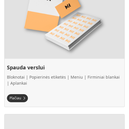
Spauda verslui
Bloknotai | Popierinės etiketės | Meniu | Firminiai blankai
| Aplankai
Plačiau
Plačiau Proginė spauda