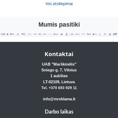
Visi atsiliepimai
Mumis pasitiki
Kontaktai
UAB "Marškinėlis"
Sniego g. 7, Vilnius
1 aukštas
LT-02109
, Lietuva
Tel. +370 693 929
11
info@mreklama.lt
Darbo laikas