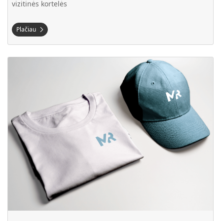
vizitinės kortelės
Plačiau
Plačiau Spauda ant drabužių