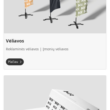
Vėliavos
Reklaminės vėliavos | Įmonių vėliavos
Plačiau
Plačiau Pakuotės