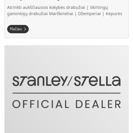
Atrinkti aukščiausios kokybės drabužiai | Skirtingų
gamintojų drabužiai Marškinėliai | Džemperiai | Kepurės
Plačiau
Plačiau Stanley/Stella