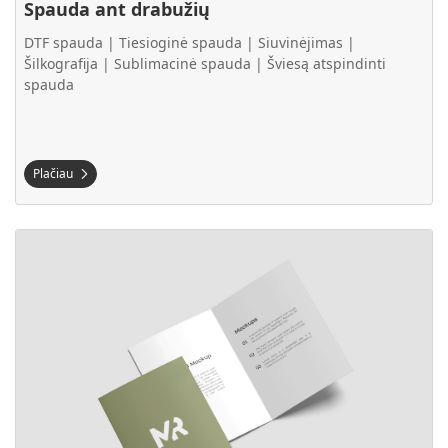
Spauda ant drabužių
DTF spauda | Tiesioginė spauda | Siuvinėjimas |
Šilkografija | Sublimacinė spauda | Šviesą atspindinti
spauda
Plačiau
Plačiau Reklaminė spauda