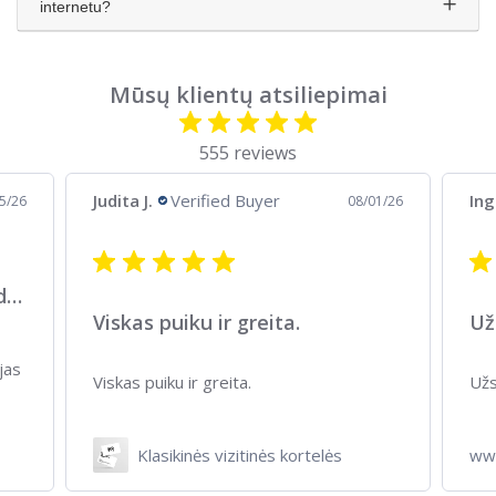
internetu?
Mūsų klientų atsiliepimai
555 reviews
Judita J.
Verified Buyer
Ing
5/26
08/01/26
Greitai ir kokybiškai atliktas darbas
Viskas puiku ir greita.
Už
jas
Viskas puiku ir greita.
Užs
Klasikinės vizitinės kortelės
www