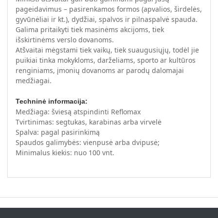
pageidavimus – pasirenkamos formos (apvalios, širdelės,
gyvūnėliai ir kt.), dydžiai, spalvos ir pilnaspalvė spauda.
Galima pritaikyti tiek masinėms akcijoms, tiek
išskirtinėms verslo dovanoms.
Atšvaitai mėgstami tiek vaikų, tiek suaugusiųjų, todėl jie
puikiai tinka mokykloms, darželiams, sporto ar kultūros
renginiams, įmonių dovanoms ar parodų dalomajai
medžiagai.
Techninė informacija:
Medžiaga: šviesą atspindinti Reflomax
Tvirtinimas: segtukas, karabinas arba virvelė
Spalva: pagal pasirinkimą
Spaudos galimybės: vienpusė arba dvipusė;
Minimalus kiekis: nuo 100 vnt.