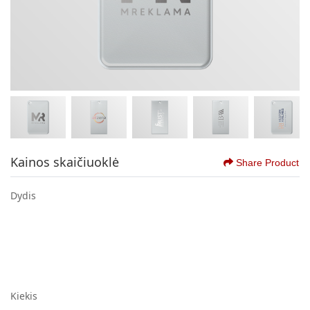
Kainos skaičiuoklė
Share Product
Dydis
Kiekis