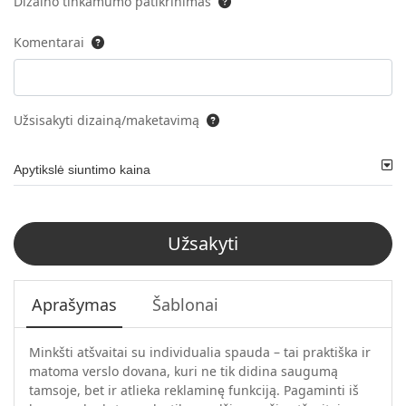
Dizaino tinkamumo patikrinimas
Komentarai
Užsisakyti dizainą/maketavimą
Apytikslė siuntimo kaina
Užsakyti
Aprašymas
Šablonai
Minkšti atšvaitai su individualia spauda – tai praktiška ir
matoma verslo dovana, kuri ne tik didina saugumą
tamsoje, bet ir atlieka reklaminę funkciją. Pagaminti iš