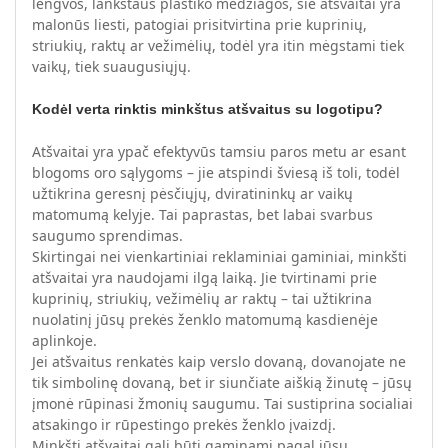
lengvos, lankstaus plastiko medžiagos, šie atšvaitai yra
malonūs liesti, patogiai prisitvirtina prie kuprinių,
striukių, raktų ar vežimėlių, todėl yra itin mėgstami tiek
vaikų, tiek suaugusiųjų.
Kodėl verta rinktis minkštus atšvaitus su logotipu?
Atšvaitai yra ypač efektyvūs tamsiu paros metu ar esant
blogoms oro sąlygoms – jie atspindi šviesą iš toli, todėl
užtikrina geresnį pėsčiųjų, dviratininkų ar vaikų
matomumą kelyje. Tai paprastas, bet labai svarbus
saugumo sprendimas.
Skirtingai nei vienkartiniai reklaminiai gaminiai, minkšti
atšvaitai yra naudojami ilgą laiką. Jie tvirtinami prie
kuprinių, striukių, vežimėlių ar raktų – tai užtikrina
nuolatinį jūsų prekės ženklo matomumą kasdienėje
aplinkoje.
Jei atšvaitus renkatės kaip verslo dovaną, dovanojate ne
tik simbolinę dovaną, bet ir siunčiate aiškią žinutę – jūsų
įmonė rūpinasi žmonių saugumu. Tai sustiprina socialiai
atsakingo ir rūpestingo prekės ženklo įvaizdį.
Minkšti atšvaitai gali būti gaminami pagal jūsų