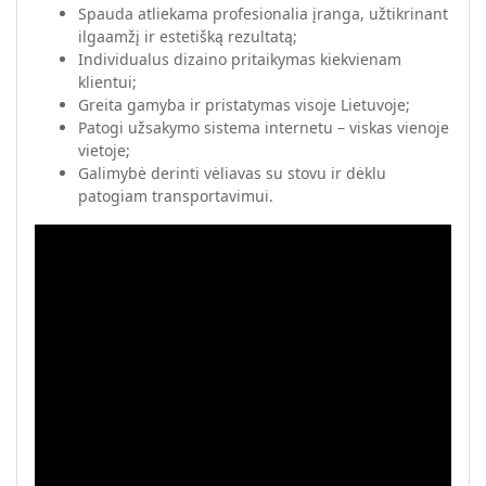
Spauda atliekama profesionalia įranga, užtikrinant
ilgaamžį ir estetišką rezultatą;
Individualus dizaino pritaikymas kiekvienam
klientui;
Greita gamyba ir pristatymas visoje Lietuvoje;
Patogi užsakymo sistema internetu – viskas vienoje
vietoje;
Galimybė derinti vėliavas su stovu ir dėklu
patogiam transportavimui.