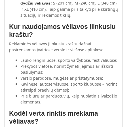
S (201 cm), M (240 cm), L (340 cm)
dydžių vėliavas:
ir XL (410 cm). Taip galima prisitaikyti prie skirtingų
situacijų ir reklamos tikslų.
Kur naudojamos vėliavos įlinkusiu
kraštu?
Reklaminės vėliavos įlinkusiu kraštu dažnai
pasirenkamos įvairiose verslo ir viešose aplinkose:
Lauko renginiuose, sporto varžybose, festivaliuose;
Prekybos vietose, norint žymėti įėjimus ar išskirti
pasiūlymus;
Verslo parodose, mugėse ar pristatymuose;
Kavinėse, autoservisuose, sporto klubuose – norint
atkreipti praeivių dėmesį;
Prie biurų ar parduotuvių, kaip nuolatinis įvaizdžio
elementas.
Kodėl verta rinktis mreklama
vėliavas?