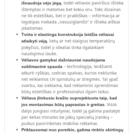
, todėl vėliavos paviršius išlieka
išnaudoja vėjo jėgą
ištemptas ir matomas bet kokiu oru. Toks dizainas
ne tik estetiškas, bet ir praktiškas – informacija ar
logotipas niekada „nesusiglamžo“ ir išlieka aiškiai
įskaitomas.
Tvirta ir elastinga konstrukcija leidžia vėliavai
, lietų ar net staigius temperatūrų
atlaikyti vėją
pokyčius, todėl ji idealiai tinka ilgalaikiam
naudojimui lauke.
Vėliavos gamybai dažniausiai naudojama
– technologija, leidžianti
sublimacinė spauda
atkurti ryškias, sodrias spalvas, kurios neblunka
net veikiamos UV spindulių ar drėgmės. Tai ypač
svarbu, kai siekiama, kad reklaminis sprendimas
būtų estetiškas ir profesionalus ilgam laikui.
Vėliava įlinkusiu kraštu suprojektuota taip, kad
. Visos
jos montavimas būtų paprastas ir greitas
dalys jungiasi intuityviai, todėl ją galima pastatyti
per kelias minutes be jokių specialių įrankių –
puikus pasirinkimas mobiliai reklamai.
Priklausomai nuo poreikio, galima rinktis skirtingų