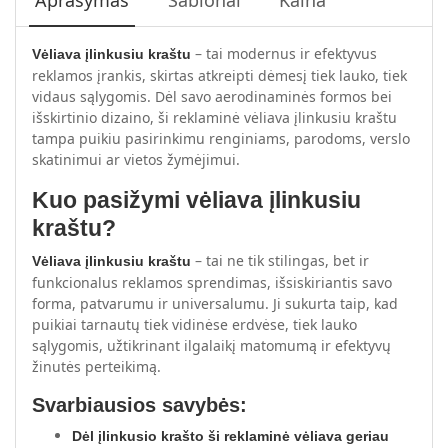
– tai modernus ir efektyvus
Vėliava įlinkusiu kraštu
reklamos įrankis, skirtas atkreipti dėmesį tiek lauko, tiek
vidaus sąlygomis. Dėl savo aerodinaminės formos bei
išskirtinio dizaino, ši reklaminė vėliava įlinkusiu kraštu
tampa puikiu pasirinkimu renginiams, parodoms, verslo
skatinimui ar vietos žymėjimui.
Kuo pasižymi vėliava įlinkusiu
kraštu?
– tai ne tik stilingas, bet ir
Vėliava įlinkusiu kraštu
funkcionalus reklamos sprendimas, išsiskiriantis savo
forma, patvarumu ir universalumu. Ji sukurta taip, kad
puikiai tarnautų tiek vidinėse erdvėse, tiek lauko
sąlygomis, užtikrinant ilgalaikį matomumą ir efektyvų
žinutės perteikimą.
Svarbiausios savybės:
Dėl įlinkusio krašto ši reklaminė vėliava geriau