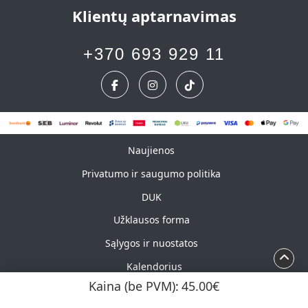
Klientų aptarnavimas
+370 693 929 11
Naujienos
Naujienos
Privatumo ir saugumo politika
DUK
Užklausos forma
Sąlygos ir nuostatos
Kalendorius
Kaina (be PVM):
45.00€
Autorių teisės ©2026 UAB „Marškinėlis“. Visos teisės
saugomos.