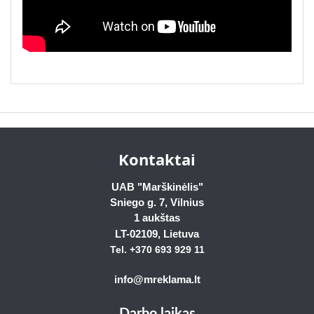
Kontaktai
UAB "Marškinėlis"
Sniego g. 7, Vilnius
1 aukštas
LT-02109
, Lietuva
Tel. +370 693 929
11
info@mreklama.lt
Darbo laikas