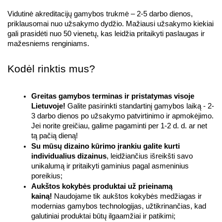
Vidutinė akreditacijų gamybos trukmė – 2-5 darbo dienos, 
priklausomai nuo užsakymo dydžio. Mažiausi užsakymo kiekiai 
gali prasidėti nuo 50 vienetų, kas leidžia pritaikyti paslaugas ir 
mažesniems renginiams.
Kodėl rinktis mus?
Greitas gamybos terminas ir pristatymas visoje 
Lietuvoje!
 Galite pasirinkti standartinį gamybos laiką - 2-
3 darbo dienos po užsakymo patvirtinimo ir apmokėjimo. 
Jei norite greičiau, galime pagaminti per 1-2 d. d. ar net 
tą pačią dieną!
Su mūsų dizaino kūrimo įrankiu galite kurti 
individualius dizainus
, leidžiančius išreikšti savo 
unikalumą ir pritaikyti gaminius pagal asmeninius 
poreikius;
Aukštos kokybės produktai už prieinamą 
kainą! 
Naudojame tik aukštos kokybės medžiagas ir 
modernias gamybos technologijas, užtikrinančias, kad 
galutiniai produktai būtų ilgaamžiai ir patikimi;