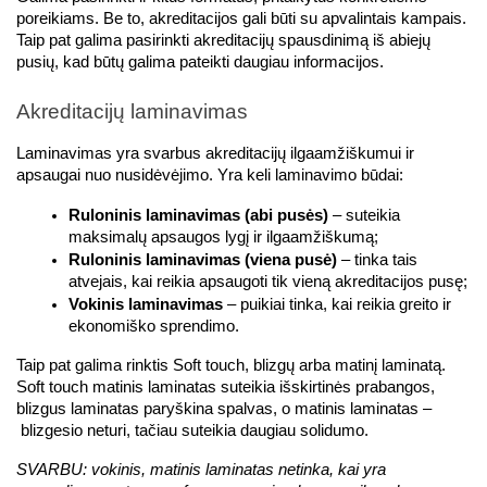
poreikiams. Be to, akreditacijos gali būti su apvalintais kampais. 
Taip pat galima pasirinkti akreditacijų spausdinimą iš abiejų 
pusių, kad būtų galima pateikti daugiau informacijos.
Akreditacijų laminavimas
Laminavimas yra svarbus akreditacijų ilgaamžiškumui ir 
apsaugai nuo nusidėvėjimo. Yra keli laminavimo būdai:
Ruloninis laminavimas (abi pusės)
 – suteikia 
maksimalų apsaugos lygį ir ilgaamžiškumą;
Ruloninis laminavimas (viena pusė)
 – tinka tais 
atvejais, kai reikia apsaugoti tik vieną akreditacijos pusę;
Vokinis laminavimas
 – puikiai tinka, kai reikia greito ir 
ekonomiško sprendimo.
Taip pat galima rinktis Soft touch, blizgų arba matinį laminatą. 
Soft touch matinis laminatas suteikia išskirtinės prabangos, 
blizgus laminatas paryškina spalvas, o matinis laminatas – 
 blizgesio neturi, tačiau suteikia daugiau solidumo. 
SVARBU: vokinis, matinis laminatas netinka, kai yra 