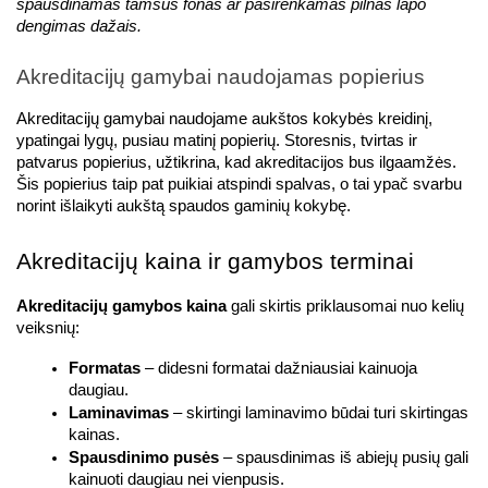
spausdinamas tamsus fonas ar pasirenkamas pilnas lapo 
dengimas dažais.
Akreditacijų gamybai naudojamas popierius
Akreditacijų gamybai naudojame aukštos kokybės kreidinį, 
ypatingai lygų, pusiau matinį popierių. Storesnis, tvirtas ir 
patvarus popierius, užtikrina, kad akreditacijos bus ilgaamžės. 
Šis popierius taip pat puikiai atspindi spalvas, o tai ypač svarbu 
norint išlaikyti aukštą spaudos gaminių kokybę.
Akreditacijų kaina ir gamybos terminai
Akreditacijų gamybos kaina
 gali skirtis priklausomai nuo kelių 
veiksnių:
Formatas
 – didesni formatai dažniausiai kainuoja 
daugiau.
Laminavimas
 – skirtingi laminavimo būdai turi skirtingas 
kainas.
Spausdinimo pusės
 – spausdinimas iš abiejų pusių gali 
kainuoti daugiau nei vienpusis.