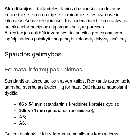
Akreditacijos
 – tai kortelės, kurios dažniausiai naudojamos 
koncertuose, konferencijose, seminaruose, festivaliuose ir 
kituose viešuose renginiuose. Jos padeda identifikuoti dalyvius, 
suteikia informaciją apie jų organizaciją ar pareigas. 
Akreditacijos gali būti ir vardinės, tai suteikia profesionalumo 
įspūdį, padeda palaikyti saugumą bei sklandų dalyvių judėjimą.
Spaudos galimybės
Formatai ir formų pasirinkimas
Standartiškai akreditacijos yra vertikalios. Renkantis akreditacijų 
gamybą, svarbu atsižvelgti į jų formatą. Dažniausiai naudojami 
dydžiai:
86 x 54 mm
 (standartinis kreditinės kortelės dydis);
105 x 74 mm
 (populiarus renginiuose);
A5;
A6.
Galima pasirinkti ir kitus formatus, pritaikytus konkretiems 