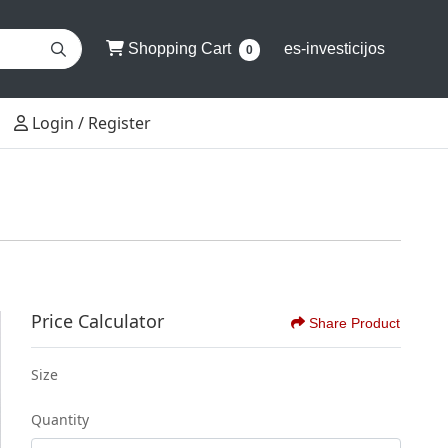
Shopping Cart
Shopping Cart
es-investicijos
0
Login / Register
Login / Register
Price Calculator
Share Product
Size
Quantity