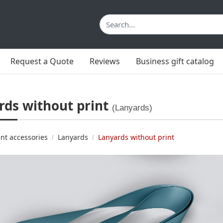
Request a Quote
Reviews
Business gift catalog
rds without print
(Lanyards)
nt accessories
Lanyards
Lanyards without print