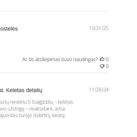
Paskelbimo
10/31/25
uostelės
data
Ar šis atsiliepimas buvo naudingas?
0
0
Paskelbimo
11/26/24
i. Keletas detalių
data
urių neskiriu 5 žvaigždžių: - keletas
vo užstrigę – neatsidarė, arba
ajuostės turėjo išskirtinį, keistą