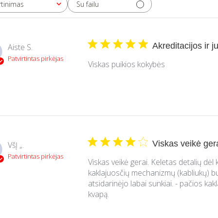
Su failu
rtinimas
Akreditacijos ir j
Aiste S.
Patvirtintas pirkėjas
Viskas puikios kokybės
Viskas veikė gera
VšĮ „.
Patvirtintas pirkėjas
Viskas veikė gerai. Keletas detalių dėl k
kaklajuosčių mechanizmų (kabliukų) bu
atsidarinėjo labai sunkiai. - pačios kakl
kvapą.