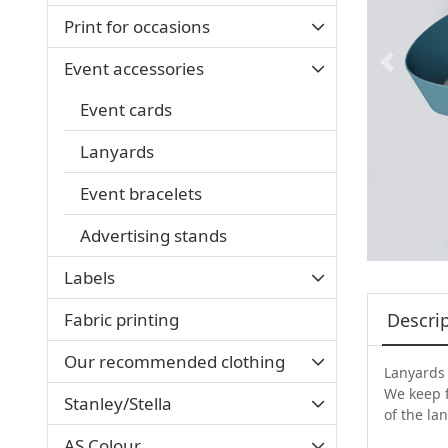
Print for occasions
Event accessories
Event cards
Lanyards
Event bracelets
Advertising stands
Labels
Fabric printing
Descri
Our recommended clothing
Lanyards
We keep f
Stanley/Stella
of the la
AS Colour