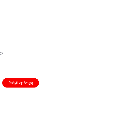
os
Rašyti apžvalgą