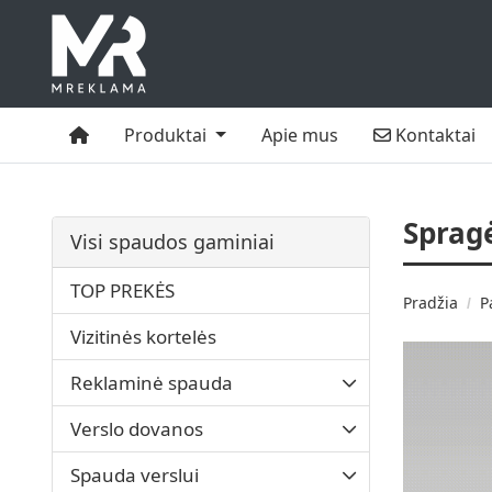
Namai
Kontaktai
Produktai
Apie mus
Kontaktai
Sprag
Visi spaudos gaminiai
TOP PREKĖS
Pradžia
P
Vizitinės kortelės
Reklaminė spauda
Verslo dovanos
Spauda verslui