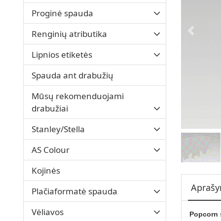
Proginė spauda
Renginių atributika
Lipnios etiketės
Spauda ant drabužių
Mūsų rekomenduojami
drabužiai
Stanley/Stella
AS Colour
Kojinės
Apraš
Plačiaformatė spauda
Vėliavos
Popcorn 