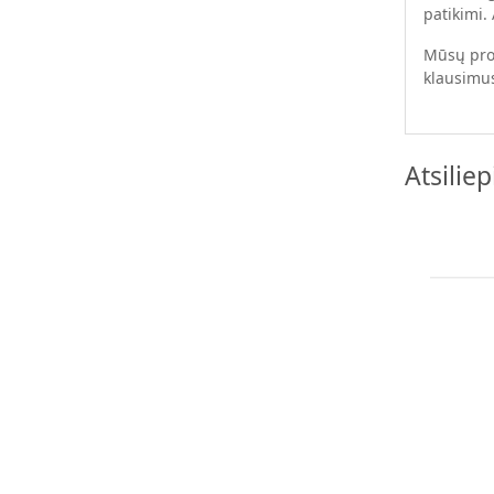
patikimi.
Mūsų prof
klausimus
Atsilie