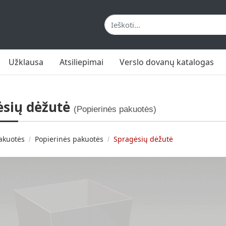
Užklausa
Atsiliepimai
Verslo dovanų katalogas
ėsių dėžutė
(Popierinės pakuotės)
akuotės
Popierinės pakuotės
Spragėsių dėžutė