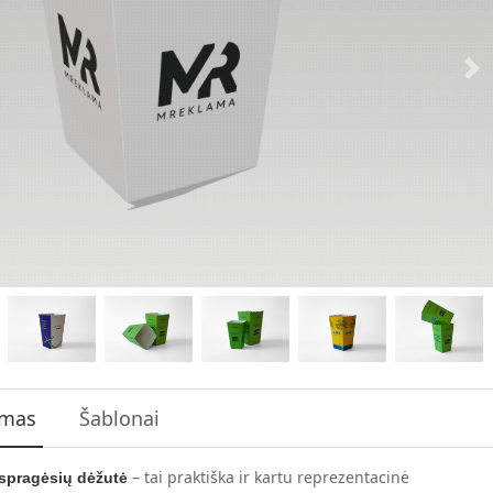
ymas
Šablonai
– tai praktiška ir kartu reprezentacinė
spragėsių dėžutė