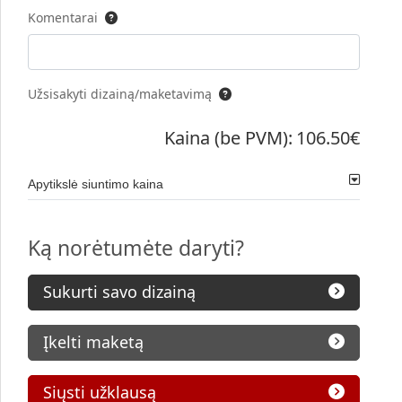
Komentarai
Užsisakyti dizainą/maketavimą
Kaina (be PVM):
106.50€
Apytikslė siuntimo kaina
Ką norėtumėte daryti?
Sukurti savo dizainą
Įkelti maketą
Siųsti užklausą