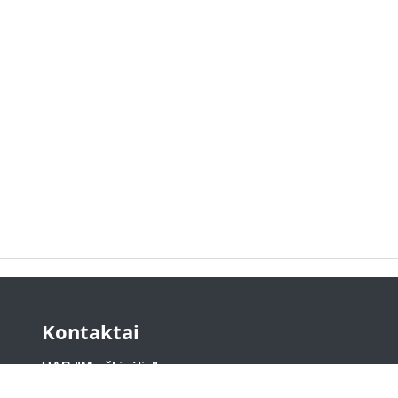
Kontaktai
UAB "Marškinėlis"
Sniego g. 7, Vilnius