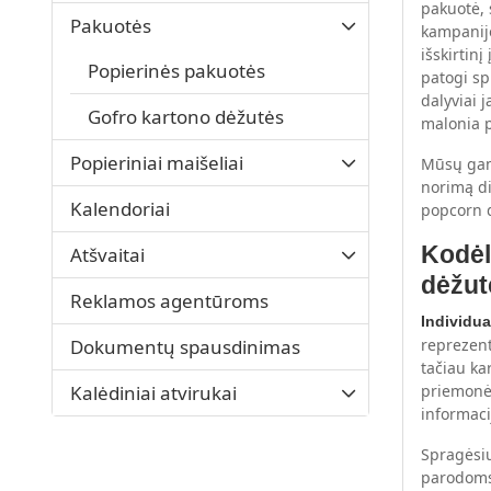
pakuotė, 
Pakuotės
kampanij
išskirtin
Popierinės pakuotės
patogi sp
dalyviai j
Gofro kartono dėžutės
malonia p
Popieriniai maišeliai
Mūsų gami
norimą di
Kalendoriai
popcorn d
Kodėl
Atšvaitai
dėžut
Reklamos agentūroms
Individua
Dokumentų spausdinimas
reprezent
tačiau ka
Kalėdiniai atvirukai
priemonė.
informaci
Spragėsi
parodoms