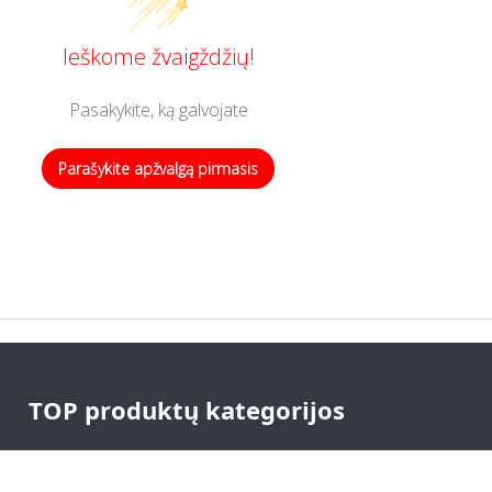
Ieškome žvaigždžių!
Pasakykite, ką galvojate
Parašykite apžvalgą pirmasis
TOP produktų kategorijos
Vizitinės kortelės