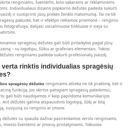
skirta renginiams, šventėms, kino vakarams ar reklaminėms
oms. Individualaus dizaino popkorno dėžutės padeda sukurti
į įvaizdį ir sustiprinti jūsų prekės ženklo matomumą. Tai ne tik
ragėsių pakuotė, bet ir efektyvi reklamos priemonė – renginio
as fotografuoja, dalijasi socialiniuose tinkluose ir sieja su
atirtimi.
namos spragėsių dėžutės gali būti pritaikytos pagal jūsų
zainą – su logotipu, šūkiu ar grafiniais elementais. Tokios
ėžutės renginiams padeda sukurti profesionalų įvaizdį.
 verta rinktis individualias spragėsių
es?
renginiams atlieka ne tik praktinę, bet ir
lios spragėsių dėžutės
acinę funkciją. Jos skirtos patogiam spragėsių pateikimui,
rtu gali būti naudojamos ir kaip papildoma komunikacijos
 Ant dėžutės galima atspausdinti logotipą, šūkį ar kitą
ją, susijusią su renginiu ar įmone.
ų dėžutės su spauda dažnai pasirenkamos verslo renginiams,
, miesto šventėms ar įmonių pristatymams. Tokiuose