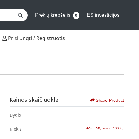
Prekių krepšelis
ES investicijos
0
Prisijungti / Registruotis
Prisijungti / Registruotis
Kainos skaičiuoklė
Share Product
Dydis
(Min.: 50, maks.: 10000)
Kiekis