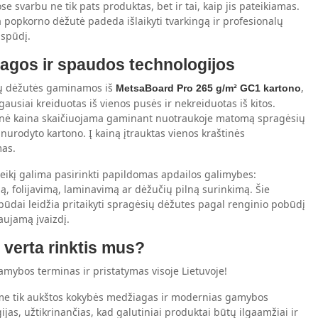
se svarbu ne tik pats produktas, bet ir tai, kaip jis pateikiamas.
 popkorno dėžutė padeda išlaikyti tvarkingą ir profesionalų
įspūdį.
agos ir spaudos technologijos
ų dėžutės gaminamos iš
,
MetsaBoard Pro 265 g/m² GC1 kartono
 gausiai kreiduotas iš vienos pusės ir nekreiduotas iš kitos.
inė kaina skaičiuojama gaminant nuotraukoje matomą spragėsių
 nurodyto kartono. Į kainą įtrauktas vienos kraštinės
mas.
eikį galima pasirinkti papildomas apdailos galimybes:
iją, folijavimą, laminavimą ar dėžučių pilną surinkimą. Šie
būdai leidžia pritaikyti spragėsių dėžutes pagal renginio pobūdį
aujamą įvaizdį.
 verta rinktis mus?
amybos terminas ir pristatymas visoje Lietuvoje!
e tik aukštos kokybės medžiagas ir modernias gamybos
ijas, užtikrinančias, kad galutiniai produktai būtų ilgaamžiai ir