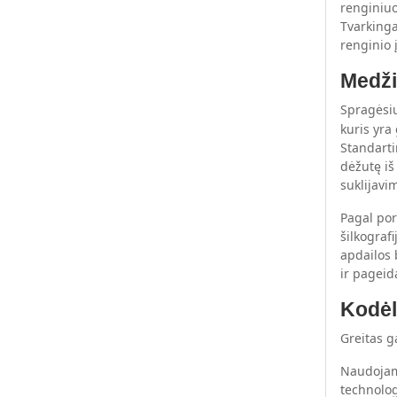
renginiuo
Tvarkinga
renginio 
Medži
Spragėsi
kuris yra
Standart
dėžutę iš
suklijavi
Pagal por
šilkograf
apdailos 
ir pageid
Kodėl
Greitas g
Naudojam
technolog