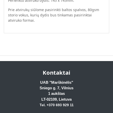
Perlenkto atviruko dydis: 145 x 145mm.
Prie atvirukų siūlome pasirinkti baltos spalvos, 80gsm
storio vokus, kurių dydis bus tinkamas pasirinktai
atviruko formai.
Kontaktai
UAB "Marškinėlis"
Sniego g. 7, Vilnius
1 aukštas
LT-02109
, Lietuva
Tel. +370 693 929
11