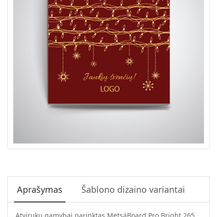
Aprašymas
Šablono dizaino variantai
Atvirukų gamybai parinktas MetsäBoard Pro Bright 265