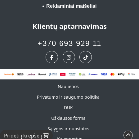
Reklaminiai maišeliai
Klientų aptarnavimas
+370 693 929 11
Naujienos
Naujienos
Privatumo ir saugumo politika
DUK
Užklausos forma
Sąlygos ir nuostatos
Pridėti į krepšelį
Kalendorius