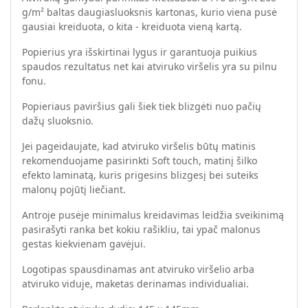
g/m² baltas daugiasluoksnis kartonas, kurio viena pusė
gausiai kreiduota, o kita - kreiduota vieną kartą.
Popierius yra išskirtinai lygus ir garantuoja puikius
spaudos rezultatus net kai atviruko viršelis yra su pilnu
fonu.
Popieriaus paviršius gali šiek tiek blizgėti nuo pačių
dažų sluoksnio.
Jei pageidaujate, kad atviruko viršelis būtų matinis
rekomenduojame pasirinkti Soft touch, matinį šilko
efekto laminatą, kuris prigesins blizgesį bei suteiks
malonų pojūtį liečiant.
Antroje pusėje minimalus kreidavimas leidžia sveikinimą
pasirašyti ranka bet kokiu rašikliu, tai ypač malonus
gestas kiekvienam gavėjui.
Logotipas spausdinamas ant atviruko viršelio arba
atviruko viduje, maketas derinamas individualiai.