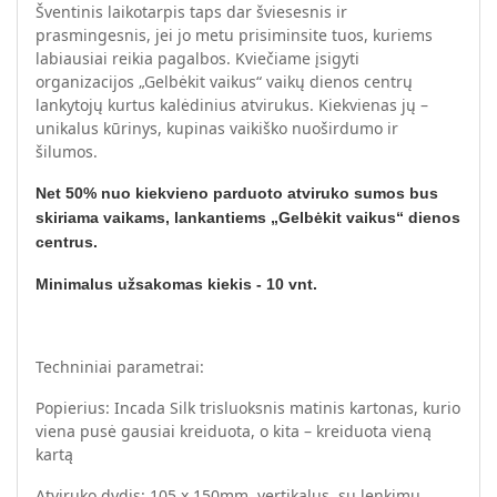
Šventinis laikotarpis taps dar šviesesnis ir
prasmingesnis, jei jo metu prisiminsite tuos, kuriems
labiausiai reikia pagalbos. Kviečiame įsigyti
organizacijos „Gelbėkit vaikus“ vaikų dienos centrų
lankytojų kurtus kalėdinius atvirukus. Kiekvienas jų –
unikalus kūrinys, kupinas vaikiško nuoširdumo ir
šilumos.
Net 50% nuo kiekvieno parduoto atviruko sumos bus
skiriama vaikams, lankantiems „Gelbėkit vaikus“ dienos
centrus.
Minimalus užsakomas kiekis - 10 vnt.
Techniniai parametrai:
Popierius: Incada Silk trisluoksnis matinis kartonas, kurio
viena pusė gausiai kreiduota, o kita – kreiduota vieną
kartą
Atviruko dydis: 105 x 150mm, vertikalus, su lenkimu.