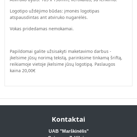
Logotipo uždėjimo būdas: įmonės logotipas
atspausdintas ant atviruko nugarėlės.
Vokas pridedamas nemokamai.
Papildomai galite užsisakyti maketavimo darbus -
įkelsime jūsų norimą tekstą, parinksime tinkamą šriftą,
reikiamoje vietoje įkelsime jūsų logotipą. Paslaugos
kaina 20,00€
Kontaktai
UAB "Marškinėlis"