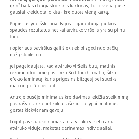
g/m² baltas daugiasluoksnis kartonas, kurio viena pusė
gausiai kreiduota, o kita - kreiduota vieną kartą.
Popierius yra išskirtinai lygus ir garantuoja puikius
spaudos rezultatus net kai atviruko viršelis yra su pilnu
fonu.
Popieriaus paviršius gali šiek tiek blizgėti nuo pačių
dažų sluoksnio.
Jei pageidaujate, kad atviruko viršelis būtų matinis
rekomenduojame pasirinkti Soft touch, matinį šilko
efekto laminatą, kuris prigesins blizgesį bei suteiks
malonų pojūtį liečiant.
Antroje pusėje minimalus kreidavimas leidžia sveikinimą
pasirašyti ranka bet kokiu rašikliu, tai ypač malonus
gestas kiekvienam gavėjui.
Logotipas spausdinamas ant atviruko viršelio arba
atviruko viduje, maketas derinamas individualiai.