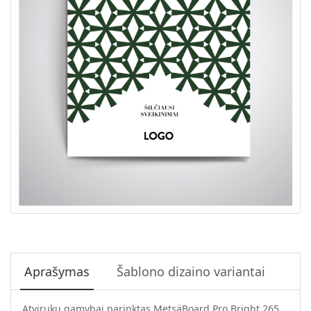
Aprašymas
Šablono dizaino variantai
Atvirukų gamybai parinktas MetsäBoard Pro Bright 265