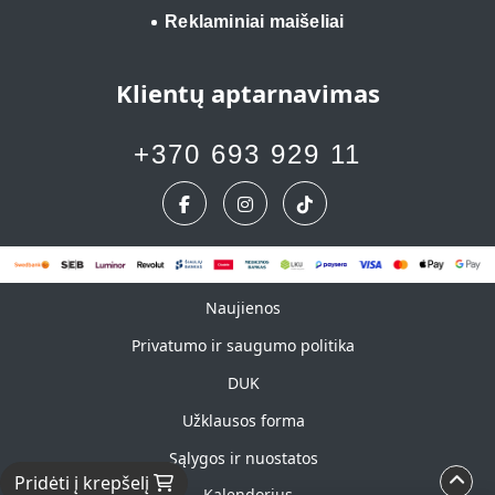
Reklaminiai maišeliai
Klientų aptarnavimas
+370 693 929 11
Naujienos
Naujienos
Privatumo ir saugumo politika
DUK
Užklausos forma
Sąlygos ir nuostatos
Pridėti į krepšelį
Kalendorius