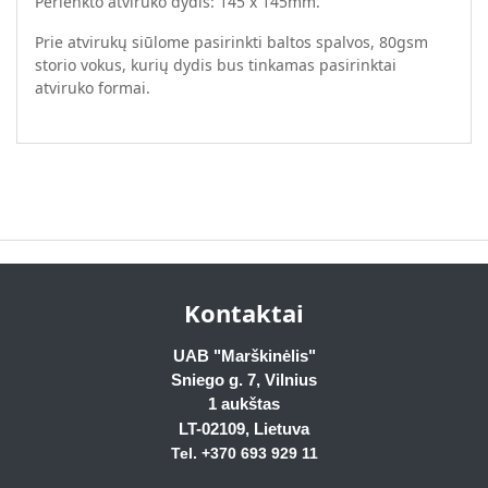
Perlenkto atviruko dydis: 145 x 145mm.
Prie atvirukų siūlome pasirinkti baltos spalvos, 80gsm
storio vokus, kurių dydis bus tinkamas pasirinktai
atviruko formai.
Kontaktai
UAB "Marškinėlis"
Sniego g. 7, Vilnius
1 aukštas
LT-02109
, Lietuva
Tel. +370 693 929
11