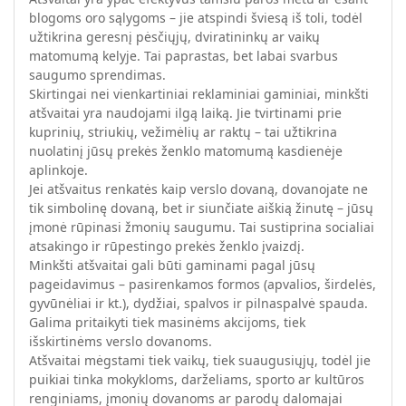
blogoms oro sąlygoms – jie atspindi šviesą iš toli, todėl
užtikrina geresnį pėsčiųjų, dviratininkų ar vaikų
matomumą kelyje. Tai paprastas, bet labai svarbus
saugumo sprendimas.
Skirtingai nei vienkartiniai reklaminiai gaminiai, minkšti
atšvaitai yra naudojami ilgą laiką. Jie tvirtinami prie
kuprinių, striukių, vežimėlių ar raktų – tai užtikrina
nuolatinį jūsų prekės ženklo matomumą kasdienėje
aplinkoje.
Jei atšvaitus renkatės kaip verslo dovaną, dovanojate ne
tik simbolinę dovaną, bet ir siunčiate aiškią žinutę – jūsų
įmonė rūpinasi žmonių saugumu. Tai sustiprina socialiai
atsakingo ir rūpestingo prekės ženklo įvaizdį.
Minkšti atšvaitai gali būti gaminami pagal jūsų
pageidavimus – pasirenkamos formos (apvalios, širdelės,
gyvūnėliai ir kt.), dydžiai, spalvos ir pilnaspalvė spauda.
Galima pritaikyti tiek masinėms akcijoms, tiek
išskirtinėms verslo dovanoms.
Atšvaitai mėgstami tiek vaikų, tiek suaugusiųjų, todėl jie
puikiai tinka mokykloms, darželiams, sporto ar kultūros
renginiams, įmonių dovanoms ar parodų dalomajai