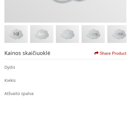
Kainos skaičiuoklė
Share Product
Dydis
Kiekis
Atšvaito spalva