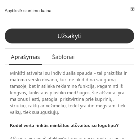
Apytikslė siuntimo kaina
Užsakyti
Aprašymas
Šablonai
Minkšti atšvaitai su individualia spauda – tai praktiška ir
matoma verslo dovana, kuri ne tik didina saugumą
tamsoje, bet ir atlieka reklaminę funkciją. Pagaminti iš
lengvos, lankstaus plastiko medžiagos, šie atšvaitai yra
malonūs liesti, patogiai prisitvirtina prie kuprinių,
striukių, raktų ar vežimėlių, todėl yra itin mėgstami tiek
vaikų, tiek suaugusiųjų.
Kodėl verta rinktis minkštus atšvaitus su logotipu?
Atšvaitai yra ypač efektyvūs tamsiu paros metu ar esant