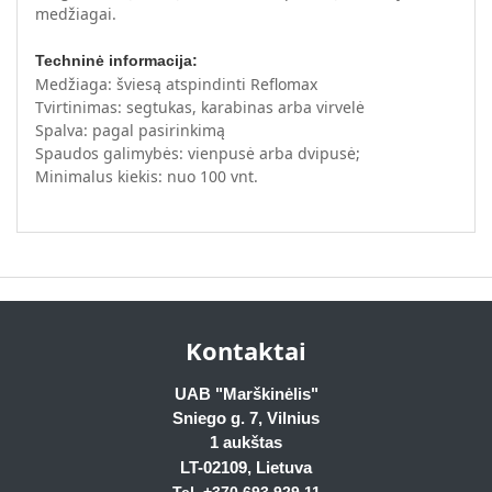
medžiagai.
Techninė informacija:
Medžiaga: šviesą atspindinti Reflomax
Tvirtinimas: segtukas, karabinas arba virvelė
Spalva: pagal pasirinkimą
Spaudos galimybės: vienpusė arba dvipusė;
Minimalus kiekis: nuo 100 vnt.
Kontaktai
UAB "Marškinėlis"
Sniego g. 7, Vilnius
1 aukštas
LT-02109
, Lietuva