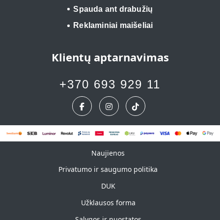
Spauda ant drabužių
Reklaminiai maišeliai
Klientų aptarnavimas
+370 693 929 11
Naujienos
Naujienos
Privatumo ir saugumo politika
DUK
Užklausos forma
Sąlygos ir nuostatos