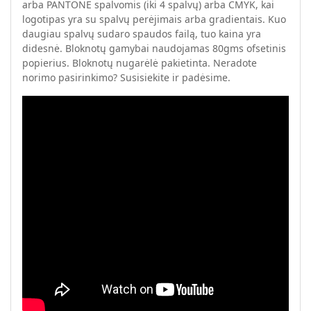
arba PANTONE spalvomis (iki 4 spalvų) arba CMYK, kai
logotipas yra su spalvų perėjimais arba gradientais. Kuo
daugiau spalvų sudaro spaudos failą, tuo kaina yra
didesnė. Bloknotų gamybai naudojamas 80gms ofsetinis
popierius. Bloknotų nugarėlė pakietinta. Neradote
norimo pasirinkimo? Susisiekite ir padėsime.