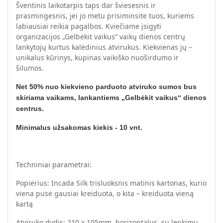
Šventinis laikotarpis taps dar šviesesnis ir
prasmingesnis, jei jo metu prisiminsite tuos, kuriems
labiausiai reikia pagalbos. Kviečiame įsigyti
organizacijos „Gelbėkit vaikus“ vaikų dienos centrų
lankytojų kurtus kalėdinius atvirukus. Kiekvienas jų –
unikalus kūrinys, kupinas vaikiško nuoširdumo ir
šilumos.
Net 50% nuo kiekvieno parduoto atviruko sumos bus
skiriama vaikams, lankantiems „Gelbėkit vaikus“ dienos
centrus.
Minimalus užsakomas kiekis - 10 vnt.
Techniniai parametrai:
Popierius: Incada Silk trisluoksnis matinis kartonas, kurio
viena pusė gausiai kreiduota, o kita – kreiduota vieną
kartą
Atviruko dydis: 210 x 105mm, horizontalus, su lenkimu.