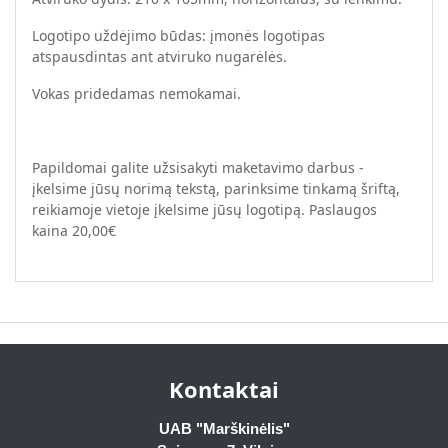
Logotipo uždėjimo būdas: įmonės logotipas
atspausdintas ant atviruko nugarėlės.
Vokas pridedamas nemokamai.
Papildomai galite užsisakyti maketavimo darbus -
įkelsime jūsų norimą tekstą, parinksime tinkamą šriftą,
reikiamoje vietoje įkelsime jūsų logotipą. Paslaugos
kaina 20,00€
Kontaktai
UAB "Marškinėlis"