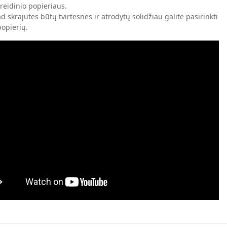
reidinio popieriaus.
ad skrajutės būtų tvirtesnės ir atrodytų solidžiau galite pasirinkti
popierių.