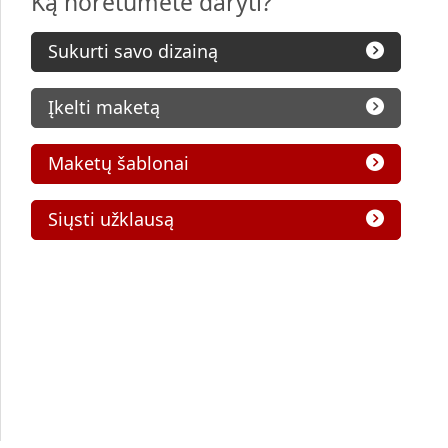
Ką norėtumėte daryti?
Sukurti savo dizainą
Įkelti maketą
Maketų šablonai
Siųsti užklausą