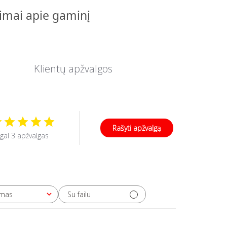
pimai apie gaminį
Klientų apžvalgos
Rašyti apžvalgą
gal 3 apžvalgas
Su failu
imas