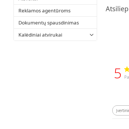
Atsilie
Reklamos agentūroms
Dokumentų spausdinimas
Kalėdiniai atvirukai
5
Pa
Įvertin
Visi įvertinimai