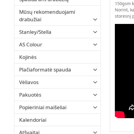
150gsm k
Norint, k
Mūsų rekomenduojami
storesnį 
drabužiai
Stanley/Stella
AS Colour
Kojinės
Plačiaformatė spauda
Vėliavos
Pakuotės
Popieriniai maišeliai
Kalendoriai
Atšvaitai