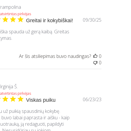
rampolina
atvirtintas pirkėjas
Paskelbimo
09/30/25
Greitai ir kokybiškai!
data
ška spauda už gerą kaibą. Greitas
tymas.
Ar šis atsiliepimas buvo naudingas?
0
0
irginija Š.
atvirtintas pirkėjas
Paskelbimo
06/23/23
Viskas puiku
data
 už puikią spausdinių kokybę.
 buvo labai paprasta ir aišku - kaip
 nuotrauką, ją redaguoti, papildyti
. Nesusidūriau su jokiom