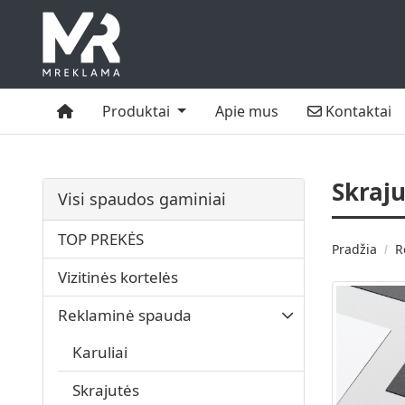
Namai
Kontaktai
Produktai
Apie mus
Kontaktai
Skraju
Visi spaudos gaminiai
TOP PREKĖS
Pradžia
R
Vizitinės kortelės
Reklaminė spauda
Karuliai
Skrajutės