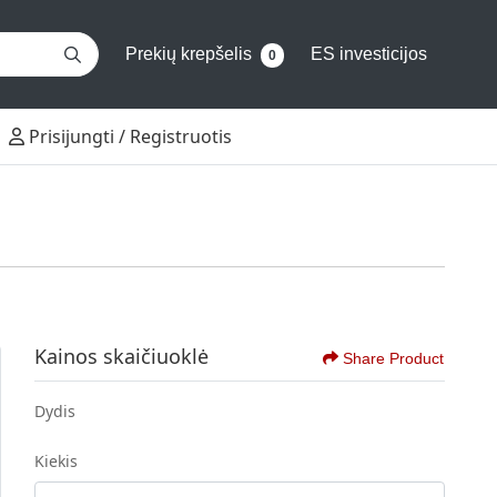
Prekių krepšelis
ES investicijos
0
Prisijungti / Registruotis
Prisijungti / Registruotis
Kainos skaičiuoklė
Share Product
Dydis
Kiekis