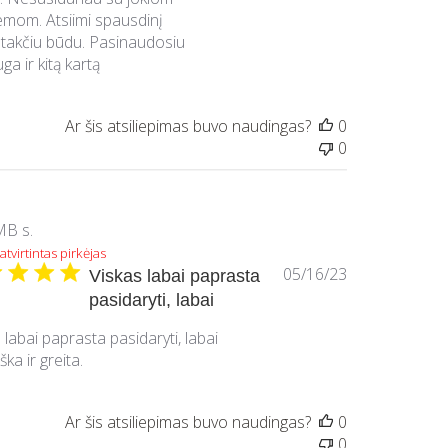
emom. Atsiimi spausdinį
takčiu būdu. Pasinaudosiu
ga ir kitą kartą
Ar šis atsiliepimas buvo naudingas?
0
0
B s.
atvirtintas pirkėjas
Paskelbimo
05/16/23
Viskas labai paprasta
data
pasidaryti, labai
 labai paprasta pasidaryti, labai
ška ir greita.
Ar šis atsiliepimas buvo naudingas?
0
0