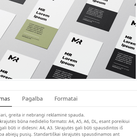
ymas
Pagalba
Formatai
iari, greita ir nebrangi reklaminė spauda.
skrajutės būna nedidelio formato: A4, A5, A6, DL, esant poreikiui
ali būti ir didesni: A4, A3. Skrajutės gali būti spausdintos iš
ba abiejų pusių. Standartiškai skrajutės spausdinamos ant