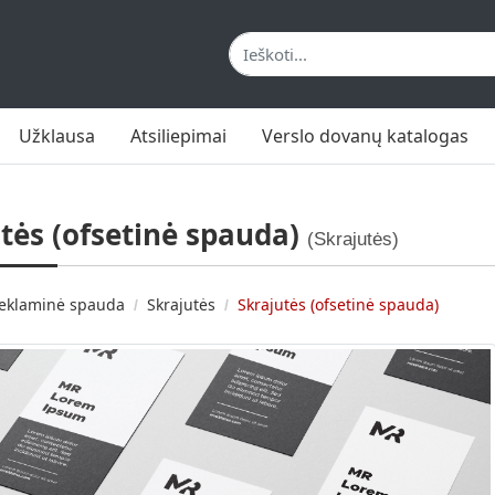
Užklausa
Atsiliepimai
Verslo dovanų katalogas
tės (ofsetinė spauda)
(Skrajutės)
eklaminė spauda
Skrajutės
Skrajutės (ofsetinė spauda)