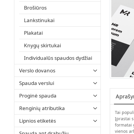
Brošiūros
Lankstinukai
Plakatai
Knygų skirtukai
Individualūs spaudos dydžiai
Verslo dovanos
Spauda verslui
Proginė spauda
Apraš
Renginių atributika
Tai popul
Įprastai 
Lipnios etiketės
formatai g
vienos ar
Spauda ant drabužių