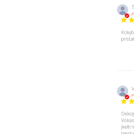
T
P
Kokybi
prista
V
P
Dėkoju
Viskas
įkelti
tekstu