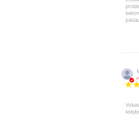
probl
bekon
paslau
M
P
Viskas
kokybi