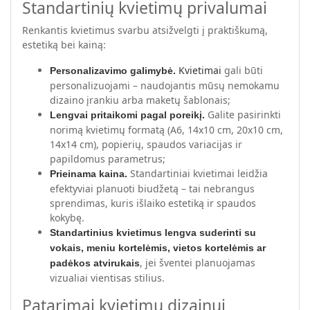
Standartinių kvietimų privalumai
Renkantis kvietimus svarbu atsižvelgti į praktiškumą,
estetiką bei kainą:
Kvietimai
gali būti
Personalizavimo galimybė.
personalizuojami – naudojantis mūsų nemokamu
dizaino įrankiu arba maketų šablonais;
Galite pasirinkti
Lengvai pritaikomi pagal poreikį.
norimą kvietimų formatą (A6, 14x10 cm, 20x10 cm,
14x14 cm), popierių, spaudos variacijas ir
papildomus parametrus;
Standartiniai kvietimai leidžia
Prieinama kaina.
efektyviai planuoti biudžetą – tai nebrangus
sprendimas, kuris išlaiko estetiką ir spaudos
kokybę.
Standartinius kvietimus lengva suderinti su
vokais, meniu kortelėmis, vietos kortelėmis ar
, jei šventei planuojamas
padėkos atvirukais
vizualiai vientisas stilius.
Patarimai kvietimų dizainui