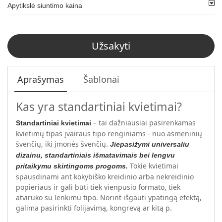
Apytikslė siuntimo kaina
Užsakyti
Aprašymas
Šablonai
Kas yra standartiniai kvietimai?
– tai dažniausiai pasirenkamas
Standartiniai kvietimai
kvietimų tipas įvairaus tipo renginiams - nuo asmeninių
švenčių, iki įmonės švenčių.
Jie
pasižymi universaliu
dizainu, standartiniais išmatavimais bei lengvu
Tokie kvietimai
pritaikymu skirtingoms progoms.
spausdinami ant kokybiško kreidinio arba nekreidinio
popieriaus ir gali būti tiek vienpusio formato, tiek
atviruko su lenkimu tipo. Norint išgauti ypatingą efektą,
galima pasirinkti folijavimą, kongrevą ar kitą p.