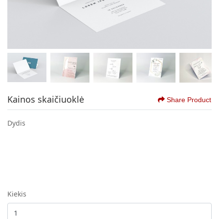
Kainos skaičiuoklė
Share Product
Dydis
Kiekis