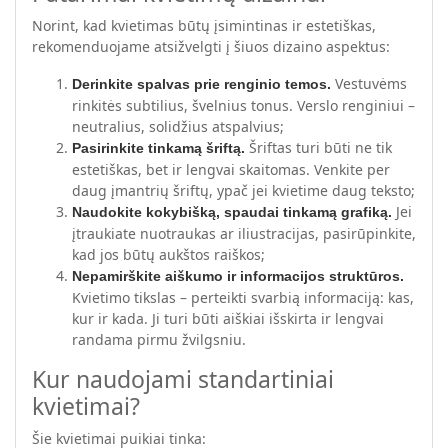
Norint, kad kvietimas būtų įsimintinas ir estetiškas,
rekomenduojame atsižvelgti į šiuos dizaino aspektus:
Vestuvėms
Derinkite spalvas prie renginio temos.
rinkitės subtilius, švelnius tonus. Verslo renginiui –
neutralius, solidžius atspalvius;
Šriftas turi būti ne tik
Pasirinkite tinkamą šriftą.
estetiškas, bet ir lengvai skaitomas. Venkite per
daug įmantrių šriftų, ypač jei kvietime daug teksto;
Jei
Naudokite kokybišką, spaudai tinkamą grafiką.
įtraukiate nuotraukas ar iliustracijas, pasirūpinkite,
kad jos būtų aukštos raiškos;
Nepamirškite aiškumo ir informacijos struktūros.
Kvietimo tikslas – perteikti svarbią informaciją: kas,
kur ir kada. Ji turi būti aiškiai išskirta ir lengvai
randama pirmu žvilgsniu.
Kur naudojami standartiniai
kvietimai?
Šie kvietimai puikiai tinka: