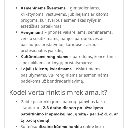
– gimtadieniams,
Asmeninėms šventėms
krikštynoms, vestuvėms, jubiliejams ar kitoms
progoms, kur svarbus asmeniškas ryšys ir
estetiškas pateikimas;
s – įmonės vakarėliams, seminarams,
Renginiam
verslo susitikimams, naujos parduotuvės ar
paslaugos pristatymui, kuriuose svarbus
profesionalus įvaizdis;
– parodoms, koncertams,
Kultūriniams renginiams
spektakliams ar knygų pristatymams;
– išskirtiniams
Lojalių klientų kvietimams
pasiūlymams, VIP renginiams ar asmeninėms
padėkoms už bendradarbiavimą.
Kodėl verta rinktis mreklama.lt?
Galite pasirinkti jums patogų gamybos laiką -
standartinį
2-3 darbo dienos po užsakymo
patvirtinimo ir apmokėjimo, greitą - per 1-2 d. d. ar
tą pačią dieną!
Su mūsų
galite kurti
dizaino kūrimo įrankiu