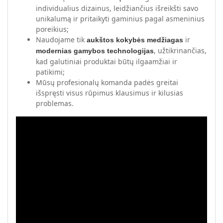
individualius dizainus, leidžiančius išreikšti savo
unikalumą ir pritaikyti gaminius pagal asmeninius
poreikius;
Naudojame tik
ir
aukštos kokybės medžiagas
, užtikrinančias,
modernias gamybos technologijas
kad galutiniai produktai būtų ilgaamžiai ir
patikimi;
Mūsų profesionalų komanda padės greitai
išspręsti visus rūpimus klausimus ir kilusias
problemas.