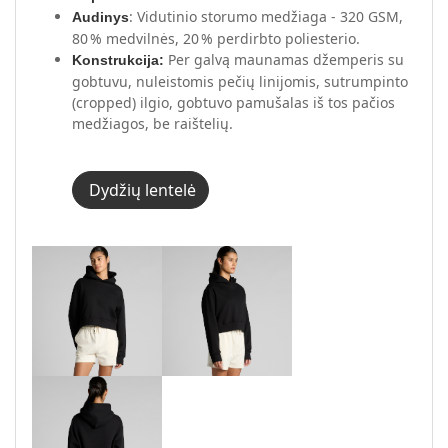
: Vidutinio storumo medžiaga - 320 GSM,
Audinys
80 % medvilnės, 20 % perdirbto poliesterio.
Per galvą maunamas džemperis su
Konstrukcija:
gobtuvu, nuleistomis pečių linijomis, sutrumpinto
(cropped) ilgio, gobtuvo pamušalas iš tos pačios
medžiagos, be raištelių.
Dydžių lentelė