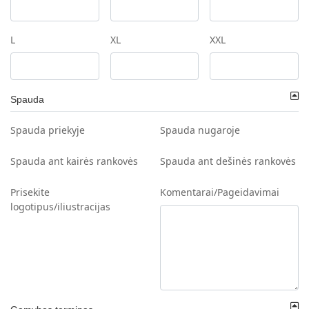
L
XL
XXL
Spauda
Spauda priekyje
Spauda nugaroje
Spauda ant kairės rankovės
Spauda ant dešinės rankovės
Prisekite
Komentarai/Pageidavimai
logotipus/iliustracijas