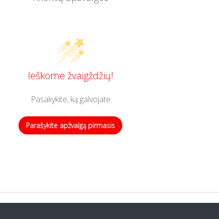
Ieškome žvaigždžių!
Pasakykite, ką galvojate
Parašykite apžvalgą pirmasis