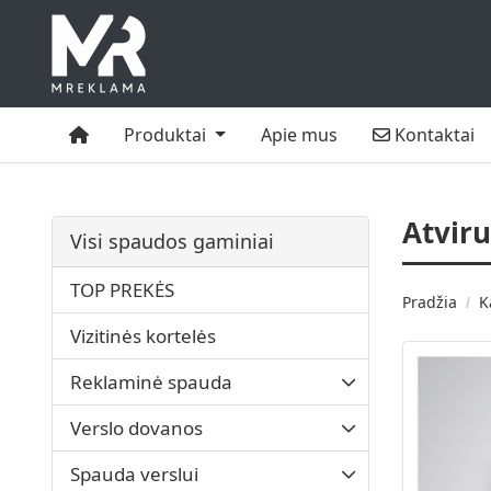
Namai
Kontaktai
Produktai
Apie mus
Kontaktai
Atvir
Visi spaudos gaminiai
TOP PREKĖS
Pradžia
K
Vizitinės kortelės
Reklaminė spauda
Verslo dovanos
Spauda verslui