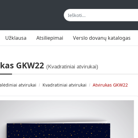
Užklausa
Atsiliepimai
Verslo dovanų katalogas
ukas GKW22
(Kvadratiniai atvirukai)
alėdiniai atvirukai
Kvadratiniai atvirukai
Atvirukas GKW22