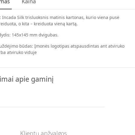
ymas
Kaina
: Incada Silk trisluoksnis matinis kartonas, kurio viena pusė
reiduota, o kita – kreiduota vieną kartą.
 dydis: 145x145 mm dvigubas.
uždėjimo būdas: Įmonės logotipas atspausdintas ant atviruko
arba atviruko viduje
pimai apie gaminį
Klientų apžvalgos