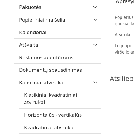
Apraš
Pakuotės
Popierius
Popieriniai maišeliai
gausiai k
Kalendoriai
Atviruko
Atšvaitai
Logotipo 
viršelio 
Reklamos agentūroms
Dokumentų spausdinimas
Atsilie
Kalėdiniai atvirukai
Klasikiniai kvadratiniai
atvirukai
Horizontalūs - vertikalūs
Kvadratiniai atvirukai