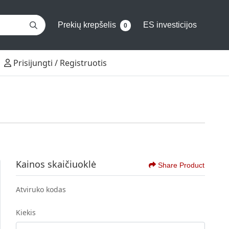
Prekių krepšelis
ES investicijos
0
Prisijungti / Registruotis
Prisijungti / Registruotis
Kainos skaičiuoklė
Share Product
Atviruko kodas
Kiekis