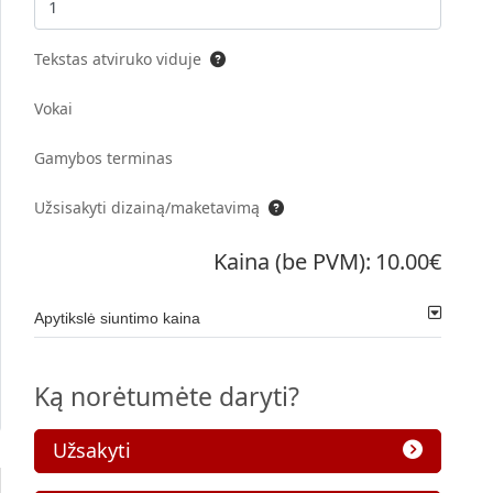
Tekstas atviruko viduje
Vokai
Gamybos terminas
Užsisakyti dizainą/maketavimą
Kaina (be PVM):
10.00€
Apytikslė siuntimo kaina
Ką norėtumėte daryti?
Užsakyti