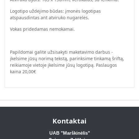
Logotipo uždėjimo būdas: įmonės logotipas
atspausdintas ant atviruko nugarėlės.
Vokas pridedamas nemokamai.
Papildomai galite užsisakyti maketavimo darbus -
įkelsime jūsų norimą tekstą, parinksime tinkamą šriftą,
reikiamoje vietoje įkelsime jūsų logotipą. Paslaugos
kaina 20,00€
Kontaktai
UAB "Marškinėlis"