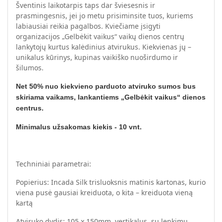
Šventinis laikotarpis taps dar šviesesnis ir
prasmingesnis, jei jo metu prisiminsite tuos, kuriems
labiausiai reikia pagalbos. Kviečiame įsigyti
organizacijos „Gelbėkit vaikus“ vaikų dienos centrų
lankytojų kurtus kalėdinius atvirukus. Kiekvienas jų –
unikalus kūrinys, kupinas vaikiško nuoširdumo ir
šilumos.
Net 50% nuo kiekvieno parduoto atviruko sumos bus
skiriama vaikams, lankantiems „Gelbėkit vaikus“ dienos
centrus.
Minimalus užsakomas kiekis - 10 vnt.
Techniniai parametrai:
Popierius: Incada Silk trisluoksnis matinis kartonas, kurio
viena pusė gausiai kreiduota, o kita – kreiduota vieną
kartą
Atviruko dydis: 105 x 150mm, vertikalus, su lenkimu.