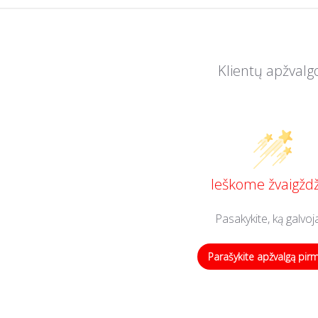
Klientų apžvalg
Ieškome žvaigždž
Pasakykite, ką galvoj
Parašykite apžvalgą pir