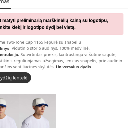
ymas
t matyti preliminarią marškinėlių kainą su logotipu,
nkite kiekį ir logotipo dydį bei vietą.
me Two-Tone Cap 1165 kepurė su snapeliu
: Vidutinio storio audinys, 100% medvilnė.
dinys
Sutvirtintas priekis, kontrastinga viršutinė sagutė,
strukcija:
stikinis reguliuojamas užsegimas, lenktas snapelis, prie audinio
ančios ventiliacinės skylutės.
Universalus dydis.
ydžių lentelė