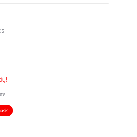
os
ių!
ate
masis