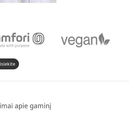
siekite
pimai apie gaminį