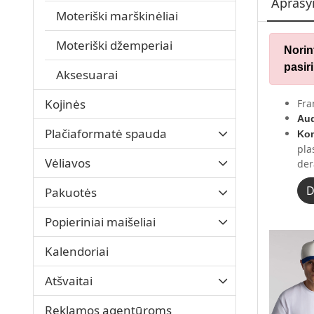
Apraš
Moteriški marškinėliai
Moteriški džemperiai
Norin
pasiri
Aksesuarai
Kojinės
Fra
Au
Plačiaformatė spauda
Kon
pla
Vėliavos
der
D
Pakuotės
Popieriniai maišeliai
Kalendoriai
Atšvaitai
Reklamos agentūroms