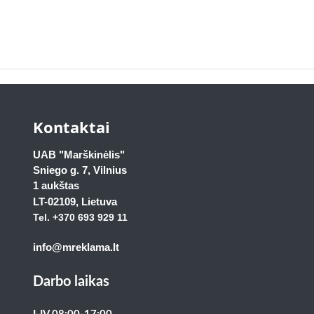
Kontaktai
UAB "Marškinėlis"
Sniego g. 7, Vilnius
1 aukštas
LT-02109
, Lietuva
Tel. +370 693 929
11
info@mreklama.lt
Darbo laikas