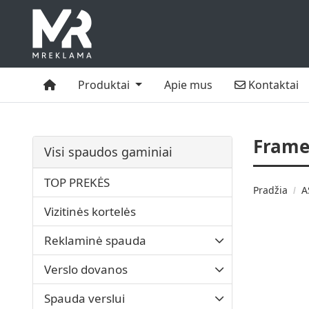
Namai
Kontaktai
Produktai
Apie mus
Kontaktai
Frame
Visi spaudos gaminiai
TOP PREKĖS
Pradžia
A
Vizitinės kortelės
Reklaminė spauda
Verslo dovanos
Spauda verslui