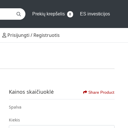
Prekių krepšelis
ES investicijos
0
Prisijungti / Registruotis
Prisijungti / Registruotis
Kainos skaičiuoklė
Share Product
Spalva
Kiekis