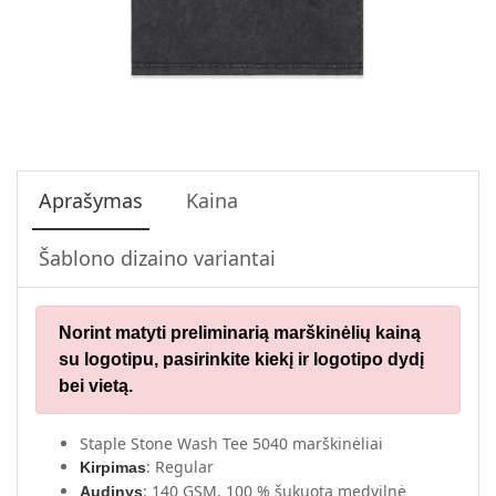
Aprašymas
Kaina
Šablono dizaino variantai
Norint matyti preliminarią marškinėlių kainą
su logotipu,
pasirinkite kiekį ir logotipo dydį
bei vietą.
Staple Stone Wash Tee 5040 marškinėliai
: Regular
Kirpimas
: 140 GSM, 100 % šukuota medvilnė
Audinys