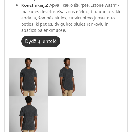
Apvali kaklo iškirptė, „stone wash“ -
Konstrukcija:
maikutės dėvėtos išvaizdos efektu, briaunota kaklo
apdaila, šoninės siūlės, sutvirtinimo juosta nuo
peties iki peties, dvigubos siūlės rankovių ir
apačios palenkimuose.
Dydžių lentelė