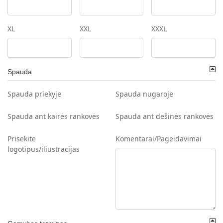
XL
XXL
XXXL
Spauda
Spauda priekyje
Spauda nugaroje
Spauda ant kairės rankovės
Spauda ant dešinės rankovės
Prisekite
Komentarai/Pageidavimai
logotipus/iliustracijas