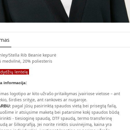
ymas
nley/Stella Rib Beanie kepurė
 medvilnė, 20% poliesteris
 dydžių lentelę
a informacija:
imas logotipo ar kito užrašo pritaikymas įvairiose vietose – ant
ekio, širdies srityje, ant rankovės ar nugaroje.
pagal jūsų pasirinktą spaudos vietą bei prisegtą failą,
ARBU:
uošime ir atsiųsime maketą bei patarsime kokį spaudos būdą
irinkti - tiesioginę spaudą, DTF spaudą, termo transferinę
udą ar šilkografiją. Jei norite rinktis siuvinėjimą, kaina yra