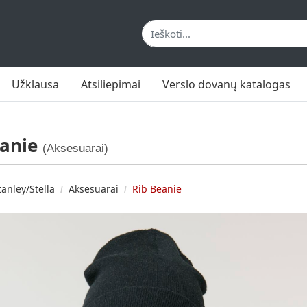
Užklausa
Atsiliepimai
Verslo dovanų katalogas
eanie
(Aksesuarai)
tanley/Stella
Aksesuarai
Rib Beanie