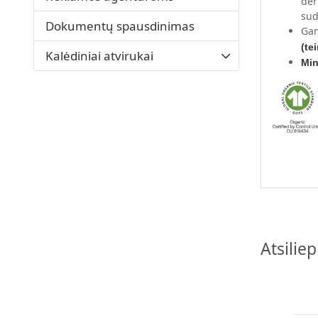
der
sud
Dokumentų spausdinimas
Gam
(te
Kalėdiniai atvirukai
Min
Atsilie