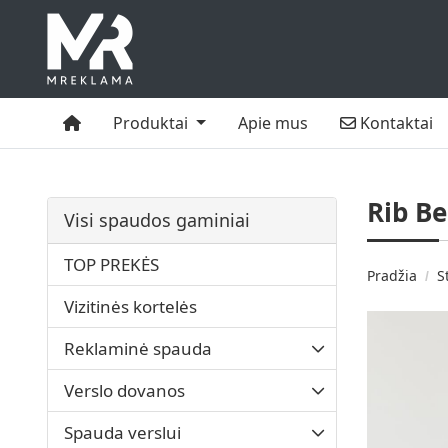
Namai
Kontaktai
Produktai
Apie mus
Kontaktai
Rib B
Visi spaudos gaminiai
TOP PREKĖS
Pradžia
S
Vizitinės kortelės
Reklaminė spauda
Verslo dovanos
Spauda verslui