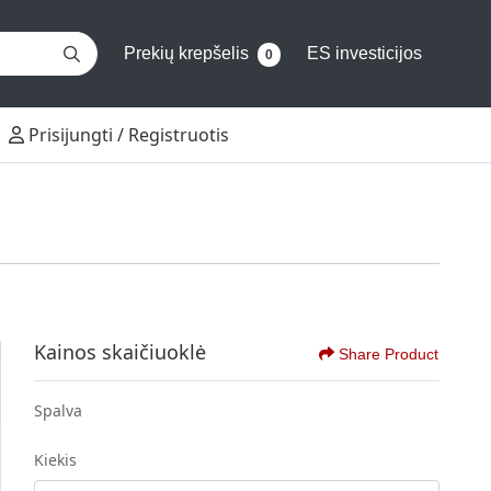
Prekių krepšelis
ES investicijos
0
Prisijungti / Registruotis
Prisijungti / Registruotis
Kainos skaičiuoklė
Share Product
Spalva
Kiekis