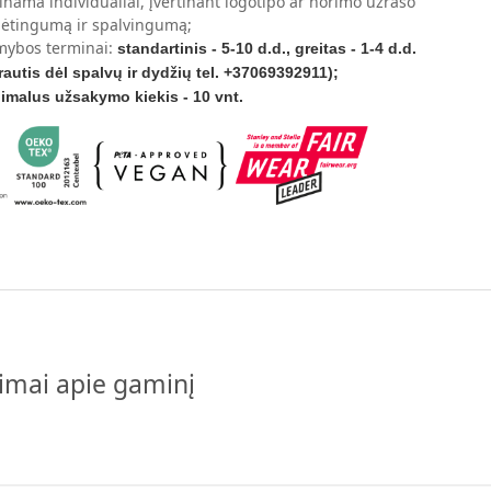
inama individualiai, įvertinant logotipo ar norimo užrašo
ėtingumą ir spalvingumą;
ybos terminai:
standartinis - 5-10 d.d., greitas - 1-4 d.d.
irautis dėl spalvų ir dydžių tel. +37069392911);
imalus užsakymo kiekis - 10 vnt.
pimai apie gaminį