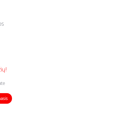
os
ių!
ate
masis