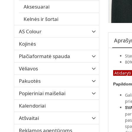
Aksesuarai
Kelnės ir šortai
AS Colour
Apraš
Kojinės
Plačiaformatė spauda
Sta
80%
Vėliavos
Atidaryti
Pakuotės
Papildom
Popieriniai maišeliai
Gal
pri
Kalendoriai
SV
par
Atšvaitai
pas
spa
Reklamos agentūroms