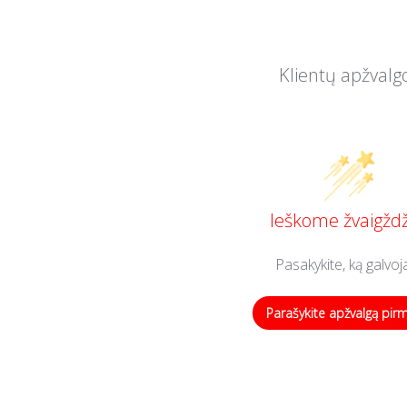
Klientų apžvalg
Ieškome žvaigždž
Pasakykite, ką galvoj
Parašykite apžvalgą pir