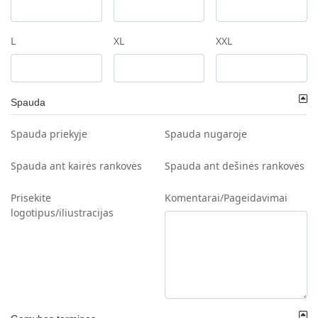
L
XL
XXL
Spauda
Spauda priekyje
Spauda nugaroje
Spauda ant kairės rankovės
Spauda ant dešinės rankovės
Prisekite
Komentarai/Pageidavimai
logotipus/iliustracijas