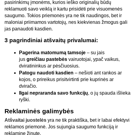
pasirinkimų įmonėms, kurios ieško originalių būdų 
reklamuoti savo veiklą ir kartu prisidėti prie visuomenės 
saugumo. Tokios priemonės yra ne tik naudingos, bet ir 
maloniai priimamos vartotojų, nes kiekvienas žmogus gali 
jas panaudoti kasdien.
3 pagrindiniai atšvaitų privalumai:
Pagerina matomumą tamsoje
 – su jais 
jus 
greičiau pastebės
 vairuotojai, ypač vaikus, 
dviratininkus ar pėsčiuosius.
Patogu naudoti kasdien 
– nešioti ant rankos ar 
kojos, o prireikus prisitvirtinti prie kuprinės ar 
dviračio.
Ilgai nepraranda savo funkcijų
, o jų spauda išlieka 
ryški.
Reklaminės galimybės
Atšvaitai juostelės
 yra ne tik praktiška, bet ir labai efektyvi 
reklamos priemonė. Jos sujungia saugumo funkciją ir 
reklaminę žinutę.