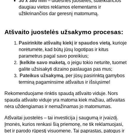
30 x 380 mm 
– didesnės juostelės, suteikiančios 
daugiau vietos reklamos elementams ir 
užtikrinančios dar geresnį matomumą.
Atšvaito juostelės užsakymo procesas:
Pasirinkite atšvaitų kiekį ir spaudos vietą
, kurioje 
norėtumėte, kad būtų jūsų logotipas ir kitus 
parametrus pagal savo poreikius;
Įkelkite savo maketą
, o jeigu tokio neturite, tuomet 
galite užsisakyti dizaino paslaugas pas mus;
Pateikus užsakymą
, per jūsų pasirinktą gamybos 
terminą pagaminsime atšvaitus ir išsiųsime!
Rekomenduojame rinktis spaudą atšvaito viduje. Nors 
spauda atšvaito viduje yra matoma kiek mažiau, atšvaitas 
nėra uždengiamas ir nemažinamas jo matomumas.
Atšvaitai juostelės – tai investicija į saugumą ir įvaizdį. 
Įmonės, kurios renkasi šią priemonę, ne tik reklamuojasi, 
bet ir parodo rūpestį visuomene. Tai paprastas, patogus ir 