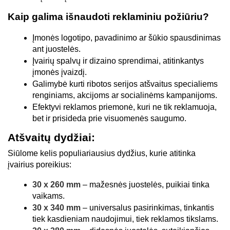
Kaip galima išnaudoti reklaminiu požiūriu?
Įmonės logotipo, pavadinimo ar šūkio spausdinimas 
ant juostelės.
Įvairių spalvų ir dizaino sprendimai, atitinkantys 
įmonės įvaizdį.
Galimybė kurti ribotos serijos atšvaitus specialiems 
renginiams, akcijoms ar socialinėms kampanijoms.
Efektyvi reklamos priemonė, kuri ne tik reklamuoja, 
bet ir prisideda prie visuomenės saugumo.
Atšvaitų dydžiai:
Siūlome kelis populiariausius dydžius, kurie atitinka 
įvairius poreikius:
30 x 260 mm
 – mažesnės juostelės, puikiai tinka 
vaikams.
30 x 340 mm
 – universalus pasirinkimas, tinkantis 
tiek kasdieniam naudojimui, tiek reklamos tikslams.