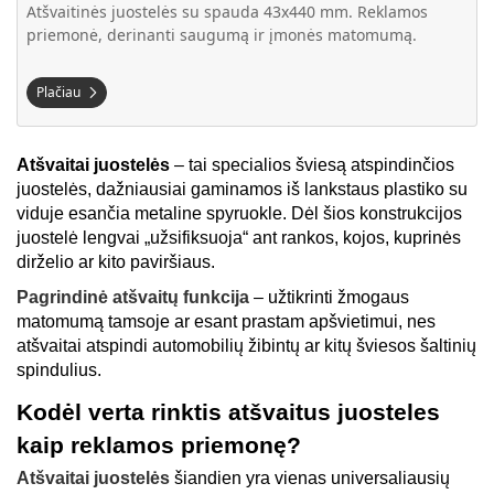
Atšvaitinės juostelės su spauda 43x440 mm. Reklamos
priemonė, derinanti saugumą ir įmonės matomumą.
Plačiau
Atšvaitai juostelės
 – tai specialios šviesą atspindinčios 
juostelės, dažniausiai gaminamos iš lankstaus plastiko su 
viduje esančia metaline spyruokle. Dėl šios konstrukcijos 
juostelė lengvai „užsifiksuoja“ ant rankos, kojos, kuprinės 
dirželio ar kito paviršiaus. 
Pagrindinė atšvaitų funkcija 
– užtikrinti žmogaus 
matomumą tamsoje ar esant prastam apšvietimui, nes 
atšvaitai atspindi automobilių žibintų ar kitų šviesos šaltinių 
spindulius.
Kodėl verta rinktis atšvaitus juosteles 
kaip reklamos priemonę?
Atšvaitai juostelės 
šiandien yra vienas universaliausių 