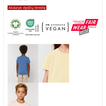
Atidaryti dydžių lentelę