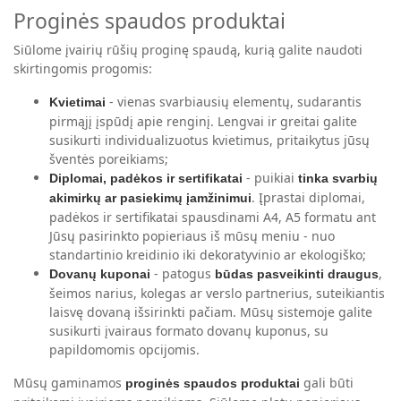
Proginės spaudos produktai
Siūlome įvairių rūšių proginę spaudą, kurią galite naudoti
skirtingomis progomis:
- vienas svarbiausių elementų, sudarantis
Kvietimai
pirmąjį įspūdį apie renginį. Lengvai ir greitai galite
susikurti individualizuotus kvietimus, pritaikytus jūsų
šventės poreikiams;
- puikiai
Diplomai, padėkos ir sertifikatai
tinka svarbių
. Įprastai diplomai,
akimirkų ar pasiekimų įamžinimui
padėkos ir sertifikatai spausdinami A4, A5 formatu ant
Jūsų pasirinkto popieriaus iš mūsų meniu - nuo
standartinio kreidinio iki dekoratyvinio ar ekologiško;
- patogus
,
Dovanų kuponai
būdas pasveikinti draugus
šeimos narius, kolegas ar verslo partnerius, suteikiantis
laisvę dovaną išsirinkti pačiam. Mūsų sistemoje galite
susikurti įvairaus formato dovanų kuponus, su
papildomomis opcijomis.
Mūsų gaminamos
gali būti
proginės spaudos produktai