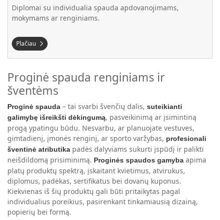
Diplomai su individualia spauda apdovanojimams,
mokymams ar renginiams.
Plačiau
Proginė spauda renginiams ir
šventėms
– tai svarbi švenčių dalis,
Proginė spauda
suteikianti
, pasveikinimą ar įsimintiną
galimybę išreikšti dėkingumą
progą ypatingu būdu. Nesvarbu, ar planuojate vestuves,
gimtadienį, įmonės renginį, ar sporto varžybas,
profesionali
padės dalyviams sukurti įspūdį ir palikti
šventinė atributika
neišdildomą prisiminimą.
apima
Proginės spaudos gamyba
platų produktų spektrą, įskaitant kvietimus, atvirukus,
diplomus, padėkas, sertifikatus bei dovanų kuponus.
Kiekvienas iš šių produktų gali būti pritaikytas pagal
individualius poreikius, pasirenkant tinkamiausią dizainą,
popierių bei formą.