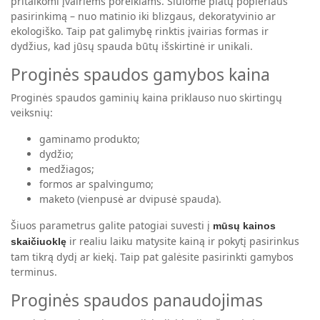
pritaikomi įvairiems poreikiams. Siūlome platų popieriaus
pasirinkimą – nuo matinio iki blizgaus, dekoratyvinio ar
ekologiško. Taip pat galimybę rinktis įvairias formas ir
dydžius, kad jūsų spauda būtų išskirtinė ir unikali.
Proginės spaudos gamybos kaina
Proginės spaudos gaminių kaina priklauso nuo skirtingų
veiksnių:
gaminamo produkto;
dydžio;
medžiagos;
formos ar spalvingumo;
maketo (vienpusė ar dvipusė spauda).
Šiuos parametrus galite patogiai suvesti į
mūsų kainos
ir realiu laiku matysite kainą ir pokytį pasirinkus
skaičiuoklę
tam tikrą dydį ar kiekį. Taip pat galėsite pasirinkti gamybos
terminus.
Proginės spaudos panaudojimas