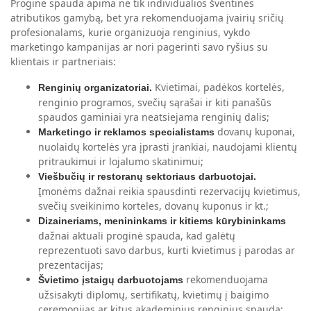
Proginė spauda apima ne tik individualios šventinės
atributikos gamybą, bet yra rekomenduojama įvairių sričių
profesionalams, kurie organizuoja renginius, vykdo
marketingo kampanijas ar nori pagerinti savo ryšius su
klientais ir partneriais:
Kvietimai, padėkos kortelės,
Renginių organizatoriai.
renginio programos, svečių sąrašai ir kiti panašūs
spaudos gaminiai yra neatsiejama renginių dalis;
dovanų kuponai,
Marketingo ir reklamos specialistams
nuolaidų kortelės yra įprasti įrankiai, naudojami klientų
pritraukimui ir lojalumo skatinimui;
Viešbučių ir restoranų sektoriaus darbuotojai.
Įmonėms dažnai reikia spausdinti rezervacijų kvietimus,
svečių sveikinimo korteles, dovanų kuponus ir kt.;
Dizaineriams, menininkams ir kitiems kūrybininkams
dažnai aktuali proginė spauda, kad galėtų
reprezentuoti savo darbus, kurti kvietimus į parodas ar
prezentacijas;
rekomenduojama
Švietimo įstaigų darbuotojams
užsisakyti diplomų, sertifikatų, kvietimų į baigimo
ceremonijas ar kitus akademinius renginius spaudą;