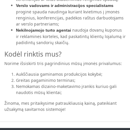
Verslo vadovams ir administracijos specialistams
proginė spauda naudinga kuriant kvietimus į įmonės
renginius, konferencijas, padėkos raštus darbuotojams
ar verslo partneriams;
naudoja dovanų kuponus
Nekilnojamojo turto agentai
ir reklamines korteles, kad paskatintų klientų lojalumą ir
padidintų sandorių skaičių.
Kodėl rinktis mus?
Norime išsiskirti tris pagrindinius mūsų įmonės privalumus:
Aukščiausia gaminamos produkcijos kokybė;
Greitas pagaminimo terminas;
Nemokamas dizaino-maketavimo įrankis kuriuo gali
naudotis mūsų klientai;
Žinoma, mes pritaikysime patraukliausią kainą, pateikiant
užsakymą savitarnos sistemoje!