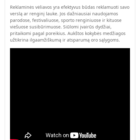
Reklaminės vėliavos yra efektyvus būdas reklamuoti savo
verslą ar renginį lauke. Jos dažniausiai naudojamos
parodose, festivaliuose, sporto renginiuose ir kituose
viešuose susibūrimuose. Siūlomi įvairūs dydžiai,
pritaikomi pagal poreikius. Aukštos kokybės medžiagos
užtikrina ilgaamžiškumą ir atsparumą oro sąlygoms.