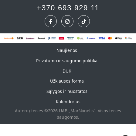
+370 693 929 11
Naujienos
Naujienos
Privatumo ir saugumo politika
DUK
Užklausos forma
Sąlygos ir nuostatos
Kalendorius
Autorių teisės ©2026 UAB „Marškinėlis“. Visos teisės
saugomos.