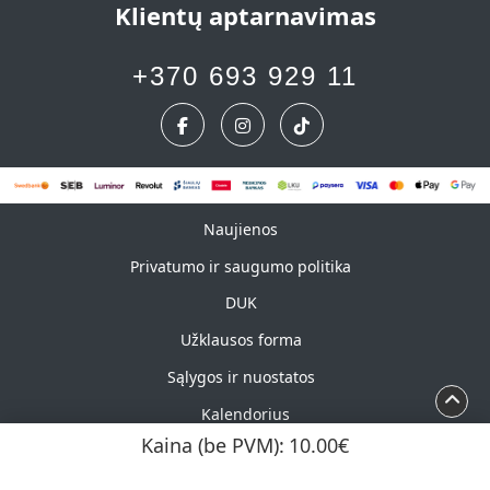
Klientų aptarnavimas
+370 693 929 11
Naujienos
Naujienos
Privatumo ir saugumo politika
DUK
Užklausos forma
Sąlygos ir nuostatos
Kalendorius
Kaina (be PVM):
10.00€
Autorių teisės ©2026 UAB „Marškinėlis“. Visos teisės
saugomos.