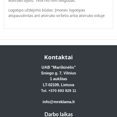
Atviruko dydis: 145x145 mm dvigubas.
Logotipo uždėjimo būdas: Įmonės logotipas
atspausdintas ant atviruko viršelio arba atviruko viduje
Kontaktai
UAB "Marškinėlis"
Sniego g. 7, Vilnius
1 aukštas
LT-02109
, Lietuva
Tel. +370 693 929
11
info@mreklama.lt
Darbo laikas