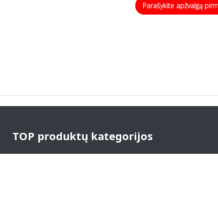
Parašykite apžvalgą pir
TOP produktų kategorijos
Vizitinės kortelės
Spauda verslui
Reklaminė spauda
Proginė spauda