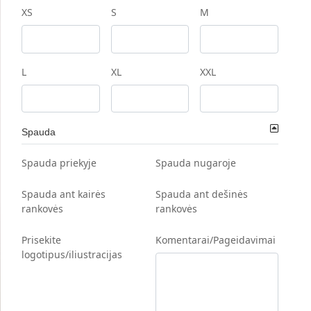
XS
S
M
L
XL
XXL
Spauda
Spauda priekyje
Spauda nugaroje
Spauda ant kairės
Spauda ant dešinės
rankovės
rankovės
Prisekite
Komentarai/Pageidavimai
logotipus/iliustracijas