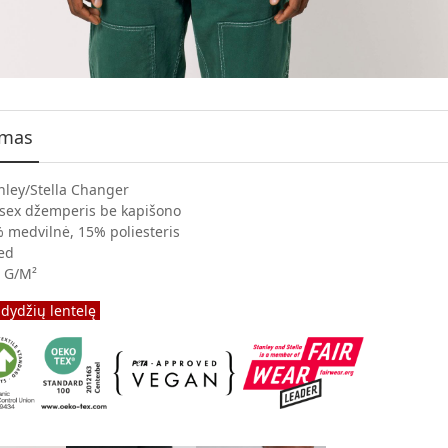
ymas
nley/Stella Changer
sex džemperis be kapišono
 medvilnė, 15% poliesteris
ted
 G/M²
 dydžių lentelę