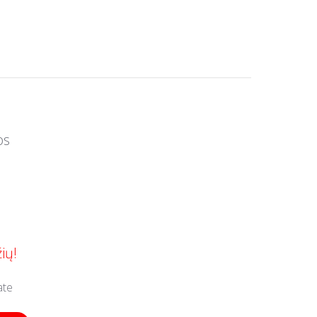
os
ių!
ate