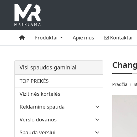
Namai
Kontaktai
Produktai
Apie mus
Kontaktai
Chan
Visi spaudos gaminiai
TOP PREKĖS
Pradžia
S
Vizitinės kortelės
Reklaminė spauda
Verslo dovanos
Spauda verslui