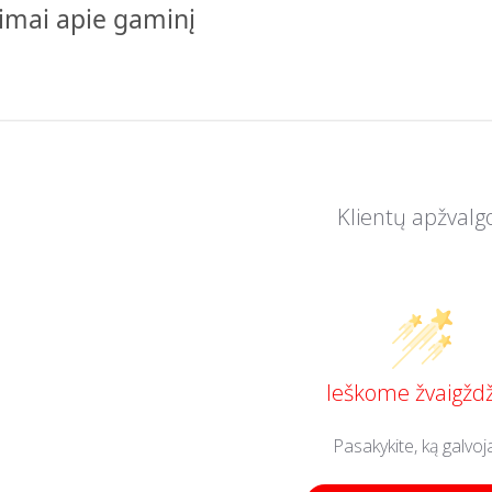
pimai apie gaminį
Klientų apžvalg
Ieškome žvaigždž
Pasakykite, ką galvoj