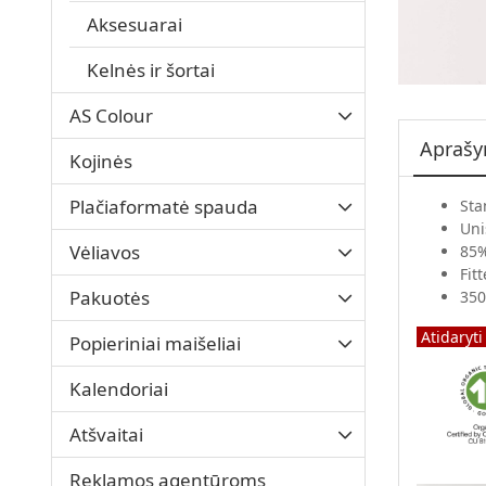
Aksesuarai
Kelnės ir šortai
AS Colour
Apraš
Kojinės
Plačiaformatė spauda
Sta
Uni
Vėliavos
85%
Fit
Pakuotės
350
Atidaryti
Popieriniai maišeliai
Kalendoriai
Atšvaitai
Reklamos agentūroms