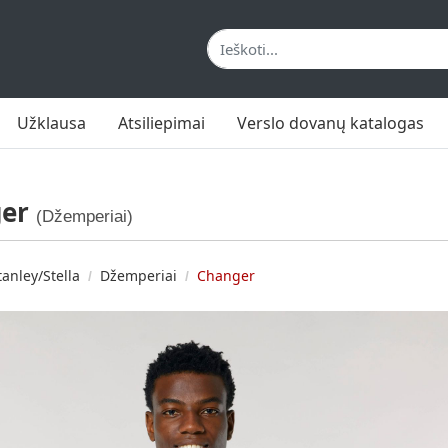
Užklausa
Atsiliepimai
Verslo dovanų katalogas
ger
(Džemperiai)
tanley/Stella
Džemperiai
Changer