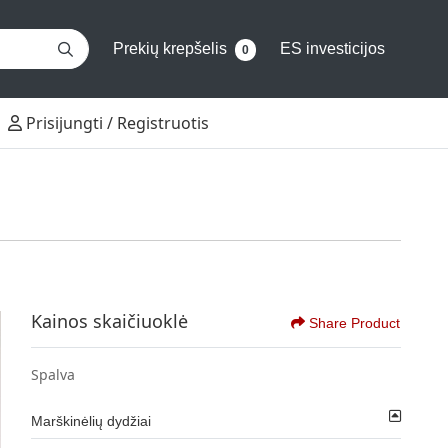
Prekių krepšelis
ES investicijos
0
Prisijungti / Registruotis
Prisijungti / Registruotis
Kainos skaičiuoklė
Share Product
Spalva
Marškinėlių dydžiai