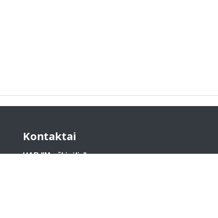
Kontaktai
UAB "Marškinėlis"
Sniego g. 7, Vilnius
1 aukštas
LT-02109
, Lietuva
Tel. +370 693 929
11