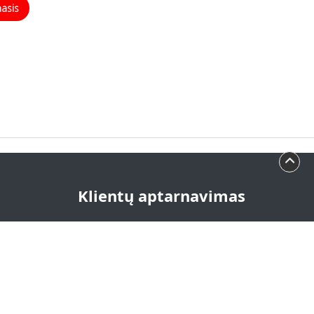
masis
Klientų aptarnavimas
+370 693 929 11