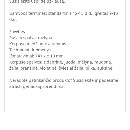
Susisiekite užpildę užklausą.
Gamybos terminas: standartinis 12-15 d.d.; greitas 9-10
d.d.
Savybės
Rašalo spalva: mėlyna
Korpuso medžiaga: aliuminis
Techniniai duomenys
Išmatavimai: 141 x ⌀ 10 mm
Korpuso spalvos: sidabrinė, juoda, mėlyna, raudona,
žalia, oranžinė, violetinė, šviesiai žalia, pilka, auksinė.
Neradote patinkančio produkto? Susisiekite ir padėsime
atrasti geriausią sprendimą!