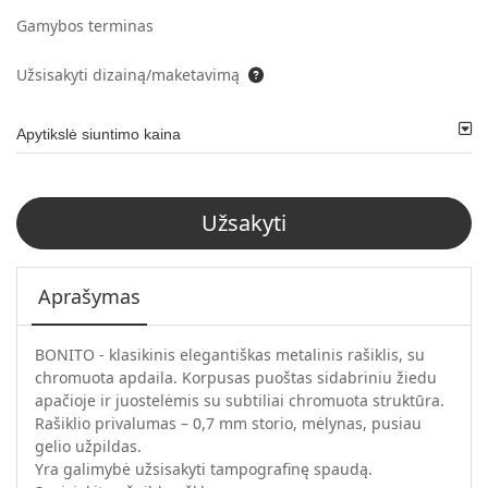
Gamybos terminas
Užsisakyti dizainą/maketavimą
Apytikslė siuntimo kaina
Užsakyti
Aprašymas
BONITO - klasikinis elegantiškas metalinis rašiklis, su
chromuota apdaila. Korpusas puoštas sidabriniu žiedu
apačioje ir juostelėmis su subtiliai chromuota struktūra.
Rašiklio privalumas – 0,7 mm storio, mėlynas, pusiau
gelio užpildas.
Yra galimybė užsisakyti tampografinę spaudą.