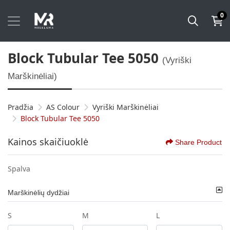
0
Block Tubular Tee 5050
(Vyriški
Marškinėliai)
Pradžia
AS Colour
Vyriški Marškinėliai
Block Tubular Tee 5050
Kainos skaičiuoklė
Share Product
Spalva
Marškinėlių dydžiai
S
M
L