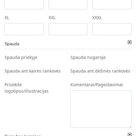
XL
XXL
XXXL
Spauda
Spauda priekyje
Spauda nugaroje
Spauda ant kairės rankovės
Spauda ant dešinės rankovės
Prisekite
Komentarai/Pageidavimai
logotipus/iliustracijas