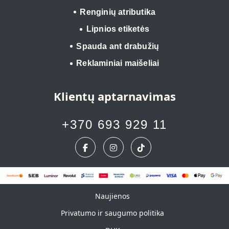
Renginių atributika
Lipnios etiketės
Spauda ant drabužių
Reklaminiai maišeliai
Klientų aptarnavimas
+370 693 929 11
Naujienos
Naujienos
Privatumo ir saugumo politika