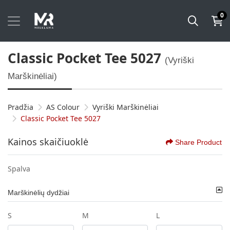
0
Classic Pocket Tee 5027
(Vyriški
Marškinėliai)
Pradžia
AS Colour
Vyriški Marškinėliai
Classic Pocket Tee 5027
Kainos skaičiuoklė
Share Product
Spalva
Marškinėlių dydžiai
S
M
L