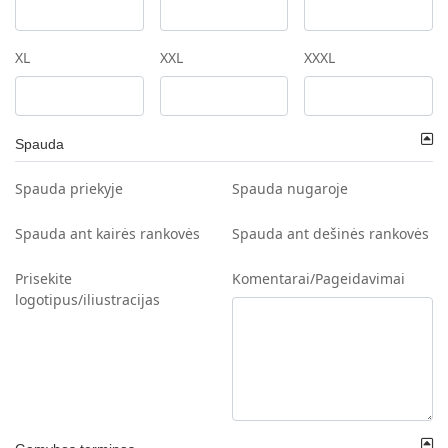
XL
XXL
XXXL
Spauda
Spauda priekyje
Spauda nugaroje
Spauda ant kairės rankovės
Spauda ant dešinės rankovės
Prisekite
Komentarai/Pageidavimai
logotipus/iliustracijas