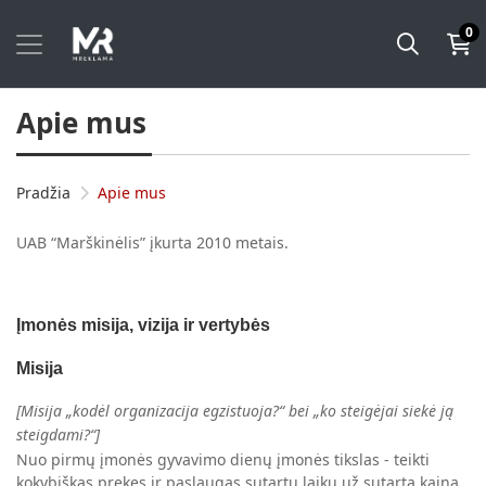
0
Apie mus
Pradžia
Apie mus
UAB “Marškinėlis” įkurta 2010 metais.
Įmonės misija, vizija ir vertybės
Misija
[Misija „kodėl organizacija egzistuoja?“ bei „ko steigėjai siekė ją
steigdami?“]
Nuo pirmų įmonės gyvavimo dienų įmonės tikslas - teikti
kokybiškas prekes ir paslaugas sutartu laiku už sutartą kainą.