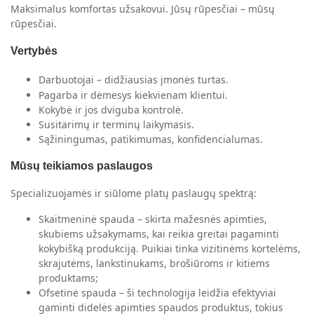
Maksimalus komfortas užsakovui. Jūsų rūpesčiai – mūsų
rūpesčiai.
Vertybės
Darbuotojai – didžiausias įmonės turtas.
Pagarba ir dėmesys kiekvienam klientui.
Kokybė ir jos dviguba kontrolė.
Susitarimų ir terminų laikymasis.
Sąžiningumas, patikimumas, konfidencialumas.
Mūsų teikiamos paslaugos
Specializuojamės ir siūlome platų paslaugų spektrą:
Skaitmeninė spauda – skirta mažesnės apimties,
skubiems užsakymams, kai reikia greitai pagaminti
kokybišką produkciją. Puikiai tinka vizitinėms kortelėms,
skrajutėms, lankstinukams, brošiūroms ir kitiems
produktams;
Ofsetinė spauda – ši technologija leidžia efektyviai
gaminti didelės apimties spaudos produktus, tokius