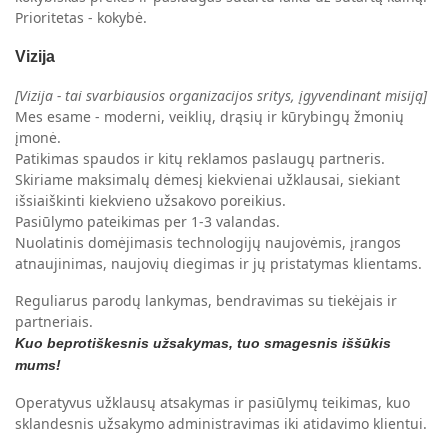
Prioritetas - kokybė.
Vizija
[Vizija - tai svarbiausios organizacijos sritys, įgyvendinant misiją]
Mes esame - moderni, veiklių, drąsių ir kūrybingų žmonių
įmonė.
Patikimas spaudos ir kitų reklamos paslaugų partneris.
Skiriame maksimalų dėmesį kiekvienai užklausai, siekiant
išsiaiškinti kiekvieno užsakovo poreikius.
Pasiūlymo pateikimas per 1-3 valandas.
Nuolatinis domėjimasis technologijų naujovėmis, įrangos
atnaujinimas, naujovių diegimas ir jų pristatymas klientams.
Reguliarus parodų lankymas, bendravimas su tiekėjais ir
partneriais.
Kuo beprotiškesnis užsakymas, tuo smagesnis iššūkis
mums!
Operatyvus užklausų atsakymas ir pasiūlymų teikimas, kuo
sklandesnis užsakymo administravimas iki atidavimo klientui.