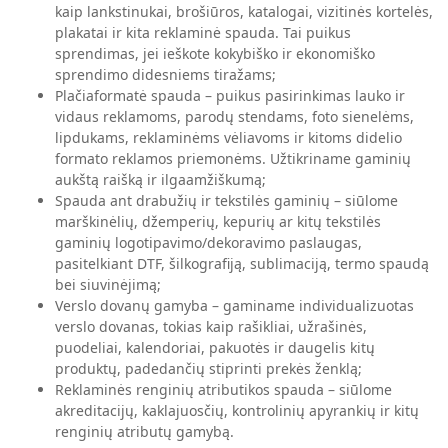
kaip lankstinukai, brošiūros, katalogai, vizitinės kortelės,
plakatai ir kita reklaminė spauda. Tai puikus
sprendimas, jei ieškote kokybiško ir ekonomiško
sprendimo didesniems tiražams;
Plačiaformatė spauda – puikus pasirinkimas lauko ir
vidaus reklamoms, parodų stendams, foto sienelėms,
lipdukams, reklaminėms vėliavoms ir kitoms didelio
formato reklamos priemonėms. Užtikriname gaminių
aukštą raišką ir ilgaamžiškumą;
Spauda ant drabužių ir tekstilės gaminių – siūlome
marškinėlių, džemperių, kepurių ar kitų tekstilės
gaminių logotipavimo/dekoravimo paslaugas,
pasitelkiant DTF, šilkografiją, sublimaciją, termo spaudą
bei siuvinėjimą;
Verslo dovanų gamyba – gaminame individualizuotas
verslo dovanas, tokias kaip rašikliai, užrašinės,
puodeliai, kalendoriai, pakuotės ir daugelis kitų
produktų, padedančių stiprinti prekės ženklą;
Reklaminės renginių atributikos spauda – siūlome
akreditacijų, kaklajuosčių, kontrolinių apyrankių ir kitų
renginių atributų gamybą.