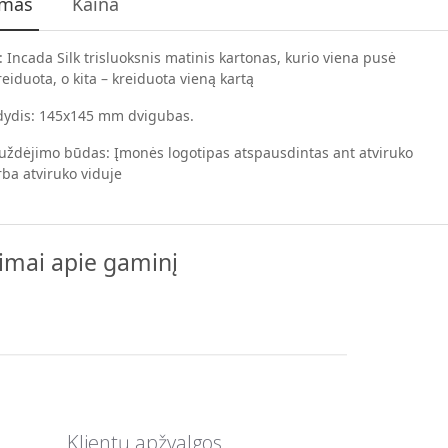
ymas
Kaina
: Incada Silk trisluoksnis matinis kartonas, kurio viena pusė
reiduota, o kita – kreiduota vieną kartą
 dydis: 145x145 mm dvigubas.
uždėjimo būdas: Įmonės logotipas atspausdintas ant atviruko
arba atviruko viduje
pimai apie gaminį
Klientų apžvalgos