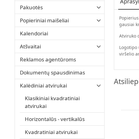
Apraš
Pakuotės
Popierius
Popieriniai maišeliai
gausiai k
Kalendoriai
Atviruko
Atšvaitai
Logotipo 
viršelio 
Reklamos agentūroms
Dokumentų spausdinimas
Atsilie
Kalėdiniai atvirukai
Klasikiniai kvadratiniai
atvirukai
Horizontalūs - vertikalūs
Kvadratiniai atvirukai