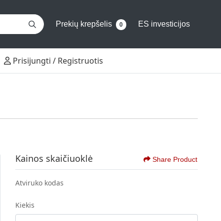
Prekių krepšelis
ES investicijos
0
Prisijungti / Registruotis
Prisijungti / Registruotis
Kainos skaičiuoklė
Share Product
Atviruko kodas
Kiekis