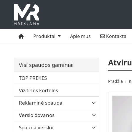
Namai
Kontaktai
Produktai
Apie mus
Kontaktai
Atvir
Visi spaudos gaminiai
TOP PREKĖS
Pradžia
K
Vizitinės kortelės
Reklaminė spauda
Verslo dovanos
Spauda verslui