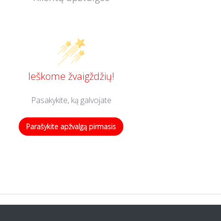
Ieškome žvaigždžių!
Pasakykite, ką galvojate
Parašykite apžvalgą pirmasis