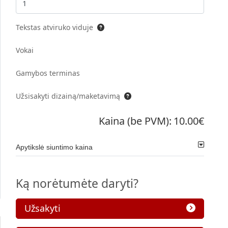
Tekstas atviruko viduje
Vokai
Gamybos terminas
Užsisakyti dizainą/maketavimą
Kaina (be PVM):
10.00€
Apytikslė siuntimo kaina
Ką norėtumėte daryti?
Užsakyti