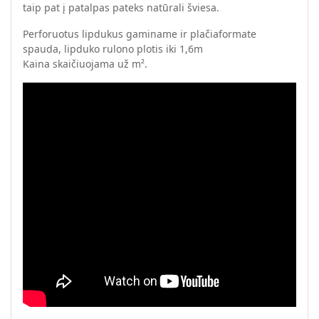
taip pat į patalpas pateks natūrali šviesa.
Perforuotus lipdukus gaminame ir plačiaformate
spauda, lipduko rulono plotis iki 1,6m
Kaina skaičiuojama už m².