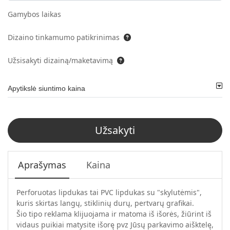
Gamybos laikas
Dizaino tinkamumo patikrinimas
Užsisakyti dizainą/maketavimą
Apytikslė siuntimo kaina
Užsakyti
Aprašymas
Kaina
Perforuotas lipdukas tai PVC lipdukas su "skylutėmis",
kuris skirtas langų, stiklinių durų, pertvarų grafikai.
Šio tipo reklama klijuojama ir matoma iš išorės, žiūrint iš
vidaus puikiai matysite išorę pvz Jūsų parkavimo aišktelę,