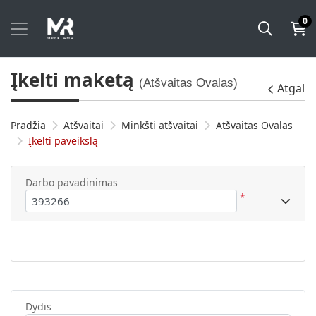
0
Įkelti maketą
(Atšvaitas Ovalas)
Atgal
Pradžia
Atšvaitai
Minkšti atšvaitai
Atšvaitas Ovalas
Įkelti paveikslą
Darbo pavadinimas
*
Dydis