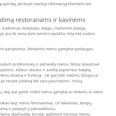
ą aplinką, perduoti svarbią informaciją klientams bei
endimą restoranams ir kavinėms
 Kiekvienas lankytojas, atėjęs į maitinimo įstaigą,
ja, yra tik viena dalis bendro įspūdžio. Kitą dalį sudaro
katinti pardavimus. Renkantis meniu gamybos paslaugas,
sukurti profesionalų ir patrauklų meniu. Mūsų spaustuvė
alvius, aiškius vaizdus ir aukštą popieriaus kokybę;
eniu dizainą ir funkciją – tai gali būti matinis, blizgus ar
Jei nesate įsitikinę dėl savo pasirinkimo - mūsų
 taip pat galite rinktis meniu gamybą su lenkimu ar vieno
tokias kaip meniu laminavimas, UV lakavimas, kampų
umą ir padaryti jį patrauklesniu;
kainų skaičiuoklę, kurioje, pažymint norimus meniu