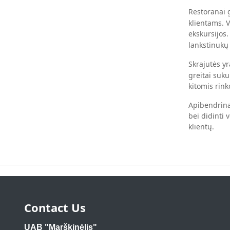
Restoranai 
klientams. V
ekskursijos
lankstinukų
Skrajutės y
greitai suku
kitomis rin
Apibendrina
bei didinti 
klientų.
Contact Us
UAB "Marškinėlis"