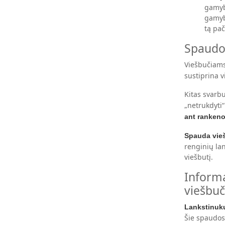
gamybo
gamybo
tą pa
Spaudos
Viešbučiam
sustiprina v
Kitas svarb
„netrukdyti“
ant ranken
Spauda vie
renginių lan
viešbutį.
Informa
viešbu
Lankstinuk
Šie spaudos