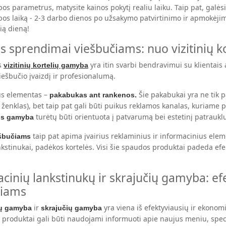
s parametrus, matysite kainos pokytį realiu laiku. Taip pat, galės
s laiką - 2-3 darbo dienos po užsakymo patvirtinimo ir apmokėjimo.
čią dieną!
 sprendimai viešbučiams: nuo vizitinių k
s
yra itin svarbi bendravimui su klientais a
vizitinių kortelių gamyba
iešbučio įvaizdį ir profesionalumą.
us elementas –
Šie pakabukai yra ne tik p
pakabukas ant rankenos.
 ženklas), bet taip pat gali būti puikus reklamos kanalas, kuriame
turėtų būti orientuota į patvarumą bei estetinį patrauk
os gamyba
taip pat apima įvairius reklaminius ir informacinius elem
šbučiams
kstinukai, padėkos kortelės. Visi šie spaudos produktai padeda efek
cinių lankstinukų ir skrajučių gamyba: ef
čiams
ir
yra viena iš efektyviausių ir ekono
ų gamyba
skrajučių gamyba
 produktai gali būti naudojami informuoti apie naujus meniu, specia