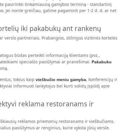
ite pasirinkti tinkamiausią gamybos terminą - standartinį
 Jei norite greičiau, galime pagaminti per 1-2 d. d. ar net
ortelių iki pakabukų ant rankenų
r verslo partneriais. Prabangios, stilingos vizitinės kortelės
atogus būdas perteikti informaciją klientams (pvz.,
 pateikiami specialūs pasiūlymai ar pranešimai.
Pakabuko
lumą.
entus, tokius kaip
, konferencijų ir
viešbučio meniu gamyba
tyviai informuoti lankytojus bei kurti solidų įspūdį apie
ektyvi reklama restoranams ir
miškiausių reklamos priemonių restoranams ir viešbučiams.
lius pasiūlymus ar renginius, kurie vyksta jūsų versle.