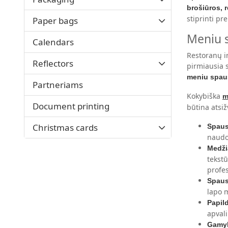
brošiūros, r
stiprinti p
Paper bags
Meniu s
Calendars
Restoranų ir
Reflectors
pirmiausia s
meniu spau
Partneriams
Kokybiška
m
Document printing
būtina atsiž
Christmas cards
Spaus
naudoj
Medži
tekstū
profe
Spaus
lapo 
Papil
apvali
Gamyb