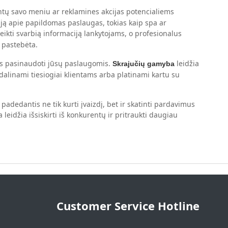
intų savo meniu ar reklamines akcijas potencialiems
iją apie papildomas paslaugas, tokias kaip spa ar
rteikti svarbią informaciją lankytojams, o profesionalus
 pastebėta.
tus pasinaudoti jūsų paslaugomis.
leidžia
Skrajučių gamyba
išdalinami tiesiogiai klientams arba platinami kartu su
dedantis ne tik kurti įvaizdį, bet ir skatinti pardavimus
eidžia išsiskirti iš konkurentų ir pritraukti daugiau
Customer Service Hotline