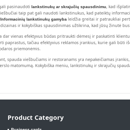
gali pasinaudoti
, kad išplat
lankstinukų ar skrajučių spausdinimu
iešbučiai taip pat gali naudoti lankstinukus, kad pateiktų informac
.
leidžia greitai ir patraukliai pe
Informacinių lankstinukų gamyba
 dizainas ir kokybiškas spausdinimas užtikrina, kad jūsų žinutė bus
ra dar vienas efektyvus būdas pritraukti dėmesį ir paskatinti klien
rti paprastus, tačiau efektyvius reklamos įrankius, kurie gali būti 
kodaros priemonėmis.
nt, spauda viešbučiams ir restoranams yra nepakeičiamas įrankis, pa
verslo matomumą. Kokybiška meniu, lankstinukų ir skrajučių spauda l
Product Category
Business cards