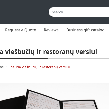
Request a Quote
Reviews
Business gift catalog
 viešbučių ir restoranų verslui
ws
Spauda viešbučių ir restoranų verslui