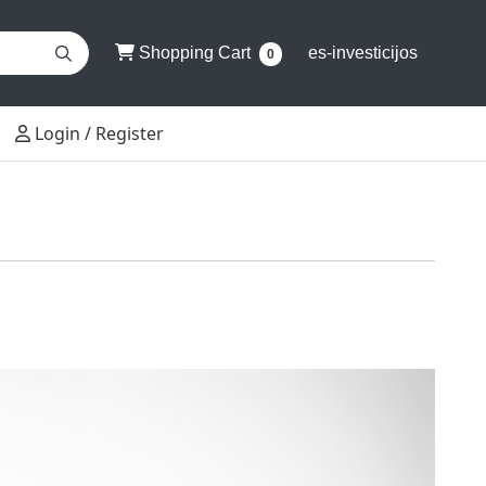
Shopping Cart
Shopping Cart
es-investicijos
0
Login / Register
Login / Register