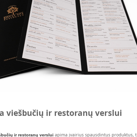
 viešbučių ir restoranų verslui
apima įvairius spausdintus produktus, t
bučių ir restoranų verslui