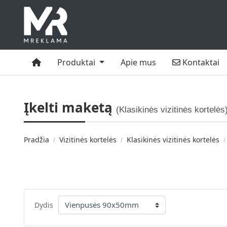
Namai
Kontaktai
Produktai
Apie mus
Kontaktai
Įkelti maketą
(Klasikinės vizitinės kortelės
Pradžia
Vizitinės kortelės
Klasikinės vizitinės kortelės
Dydis