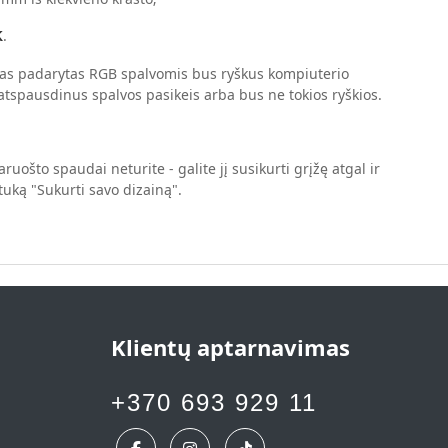
.
K
s padarytas RGB spalvomis bus ryškus kompiuterio
atspausdinus spalvos pasikeis arba bus ne tokios ryškios.
ruošto spaudai neturite - galite jį susikurti grįžę atgal ir
ką "Sukurti savo dizainą".
Klientų aptarnavimas
+370 693 929 11