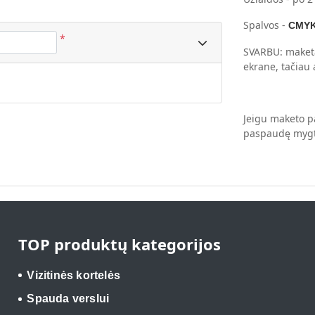
Spalvos -
CMY
*
SVARBU: maketa
ekrane, tačiau 
Jeigu maketo pa
paspaudę mygtu
TOP produktų kategorijos
Vizitinės kortelės
Spauda verslui