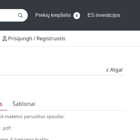
Prekių krepšelis
ES investicijos
0
Prisijungti / Registruotis
Prisijungti / Registruotis
Atgal
s
Šablonai
 tik maketus paruoštus spaudai:
 .pdf;
 mm iš kiekvieno krašto;