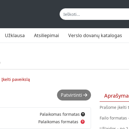
Užklausa
Atsiliepimai
Verslo dovanų katalogas
)
Įkelti paveikslą
Patvirtinti
Aprašyma
Prašome įkelti
Palaikomas formatas
Failo formatas -
Palaikomas formatas
Užlaidos - po 2