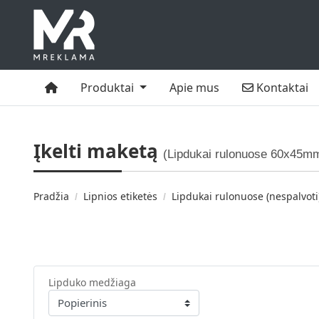
Namai
Kontaktai
Produktai
Apie mus
Kontaktai
Įkelti maketą
(Lipdukai rulonuose 60x45m
Pradžia
Lipnios etiketės
Lipdukai rulonuose (nespalvoti
Lipduko medžiaga