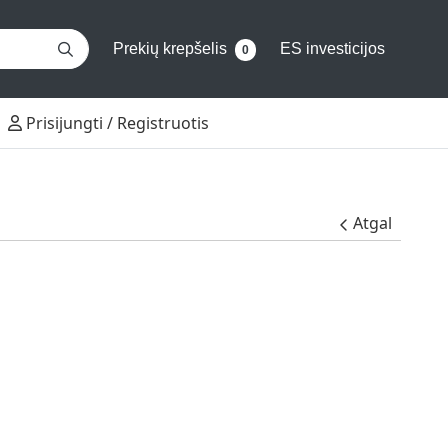
Prekių krepšelis
ES investicijos
0
Prisijungti / Registruotis
Prisijungti / Registruotis
Atgal