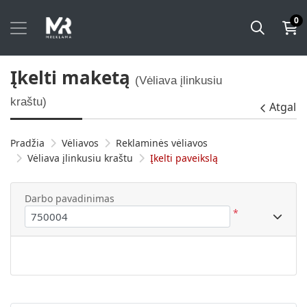
0
Įkelti maketą
(Vėliava įlinkusiu
kraštu)
Atgal
Pradžia
Vėliavos
Reklaminės vėliavos
Vėliava įlinkusiu kraštu
Įkelti paveikslą
Darbo pavadinimas
*